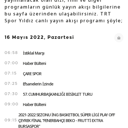
yayınlanacak olan dizi, film ve diğer
programların günlük yayın akışı bilgilerine
bu sayfa üzerinden ulaşabilirsiniz. TRT
Spor Yıldız canlı yayın akışı programı şöyle;
16 Mayıs 2022, Pazartesi
İstiklal Marşı
06:58
Haber Bülteni
07:00
ÇARE SPOR
07:15
Efsanelerin İzinde
07:25
57. CUMHURBAŞKANLIĞI BİSİKLET TURU
07:30
Haber Bülteni
09:00
2021-2022 SEZONU İNG BASKETBOL SÜPER LİGİ PLAY OFF
ÇEYREK FİNAL ''FENERBAHÇE BEKO - FRUTTİ EXTRA
09:15
BURSASPOR''