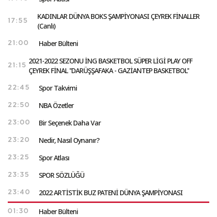
KADINLAR DÜNYA BOKS ŞAMPİYONASI ÇEYREK FİNALLER
17:55
(Canlı)
Haber Bülteni
21:00
2021-2022 SEZONU İNG BASKETBOL SÜPER LİGİ PLAY OFF
21:15
ÇEYREK FİNAL ''DARÜŞŞAFAKA - GAZİANTEP BASKETBOL''
Spor Takvimi
22:45
NBA Özetler
22:50
Bir Seçenek Daha Var
23:00
Nedir, Nasıl Oynanır?
23:20
Spor Atlası
23:25
SPOR SÖZLÜĞÜ
23:35
2022 ARTİSTİK BUZ PATENİ DÜNYA ŞAMPİYONASI
23:40
Haber Bülteni
01:30