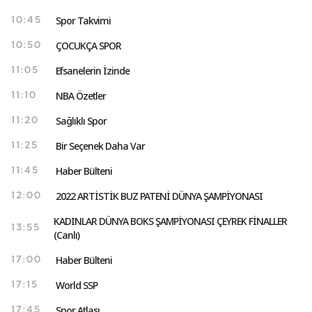
Spor Takvimi
10:45
ÇOCUKÇA SPOR
10:50
Efsanelerin İzinde
11:05
NBA Özetler
11:10
Sağlıklı Spor
11:20
Bir Seçenek Daha Var
11:25
Haber Bülteni
11:45
2022 ARTİSTİK BUZ PATENİ DÜNYA ŞAMPİYONASI
12:00
KADINLAR DÜNYA BOKS ŞAMPİYONASI ÇEYREK FİNALLER
13:55
(Canlı)
Haber Bülteni
17:00
World SSP
17:15
Spor Atlası
17:45