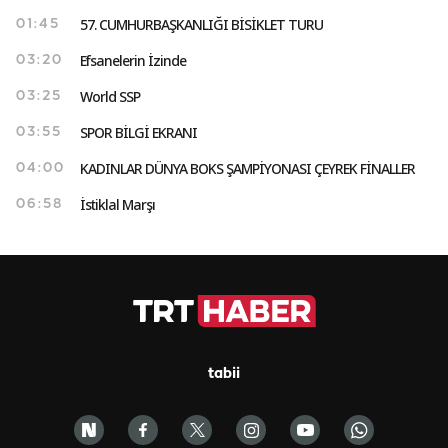
57. CUMHURBAŞKANLIĞI BİSİKLET TURU
01:45
Efsanelerin İzinde
03:20
World SSP
03:25
SPOR BİLGİ EKRANI
03:55
KADINLAR DÜNYA BOKS ŞAMPİYONASI ÇEYREK FİNALLER
04:00
İstiklal Marşı
06:58
tabii