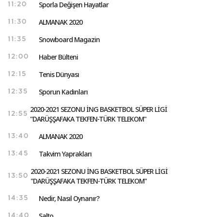
Sporla Değişen Hayatlar
11:20
ALMANAK 2020
11:30
Snowboard Magazin
11:35
Haber Bülteni
12:00
Tenis Dünyası
12:15
Sporun Kadınları
12:35
2020-2021 SEZONU İNG BASKETBOL SÜPER LİGİ
12:55
"DARÜŞŞAFAKA TEKFEN-TÜRK TELEKOM"
ALMANAK 2020
13:40
Takvim Yaprakları
13:45
2020-2021 SEZONU İNG BASKETBOL SÜPER LİGİ
13:50
"DARÜŞŞAFAKA TEKFEN-TÜRK TELEKOM"
Nedir, Nasıl Oynanır?
14:35
Salto
14:40