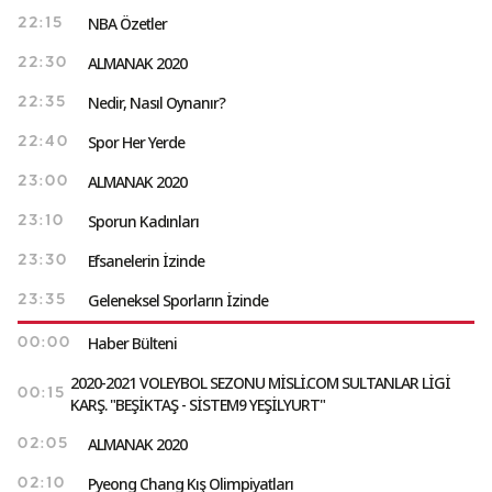
NBA Özetler
22:15
ALMANAK 2020
22:30
Nedir, Nasıl Oynanır?
22:35
Spor Her Yerde
22:40
ALMANAK 2020
23:00
Sporun Kadınları
23:10
Efsanelerin İzinde
23:30
Geleneksel Sporların İzinde
23:35
Haber Bülteni
00:00
2020‐2021 VOLEYBOL SEZONU MİSLİ.COM SULTANLAR LİGİ
00:15
KARŞ. "BEŞİKTAŞ - SİSTEM9 YEŞİLYURT"
ALMANAK 2020
02:05
Pyeong Chang Kış Olimpiyatları
02:10