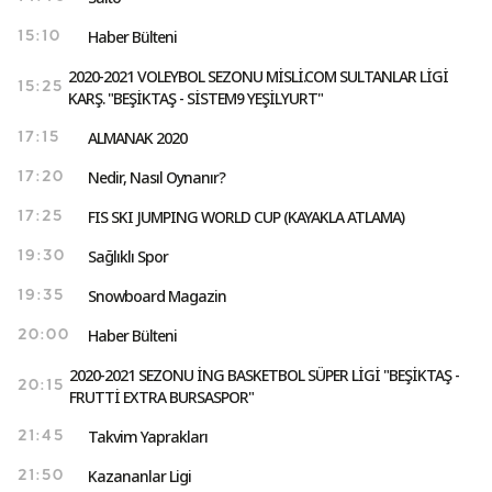
Haber Bülteni
15:10
2020‐2021 VOLEYBOL SEZONU MİSLİ.COM SULTANLAR LİGİ
15:25
KARŞ. "BEŞİKTAŞ - SİSTEM9 YEŞİLYURT"
ALMANAK 2020
17:15
Nedir, Nasıl Oynanır?
17:20
FIS SKI JUMPING WORLD CUP (KAYAKLA ATLAMA)
17:25
Sağlıklı Spor
19:30
Snowboard Magazin
19:35
Haber Bülteni
20:00
2020-2021 SEZONU İNG BASKETBOL SÜPER LİGİ "BEŞİKTAŞ -
20:15
FRUTTİ EXTRA BURSASPOR"
Takvim Yaprakları
21:45
Kazananlar Ligi
21:50