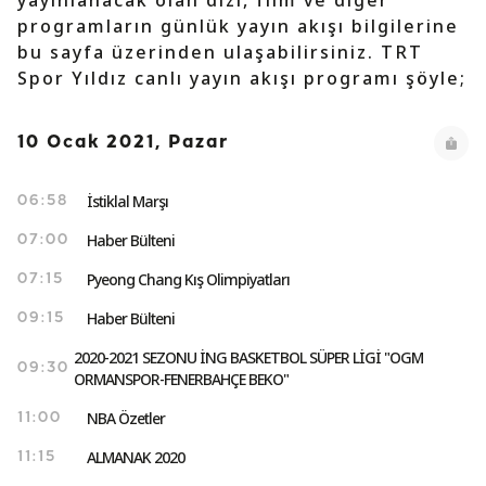
yayınlanacak olan dizi, film ve diğer
programların günlük yayın akışı bilgilerine
bu sayfa üzerinden ulaşabilirsiniz. TRT
Spor Yıldız canlı yayın akışı programı şöyle;
10 Ocak 2021, Pazar
İstiklal Marşı
06:58
Haber Bülteni
07:00
Pyeong Chang Kış Olimpiyatları
07:15
Haber Bülteni
09:15
2020-2021 SEZONU İNG BASKETBOL SÜPER LİGİ "OGM
09:30
ORMANSPOR-FENERBAHÇE BEKO"
NBA Özetler
11:00
ALMANAK 2020
11:15