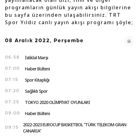
yayınlanacak olan dizi, film ve diğer
programların günlük yayın akışı bilgilerine
bu sayfa üzerinden ulaşabilirsiniz. TRT
Spor Yıldız canlı yayın akışı programı şöyle;
08 Aralık 2022, Perşembe
İstiklal Marşı
06:58
Haber Bülteni
07:00
Spor Kitaplığı
07:15
Sağlıklı Spor
07:20
TOKYO 2020 OLİMPİYAT OYUNLARI
07:25
Haber Bülteni
09:00
2022-2023 EUROCUP BASKETBOL ''TÜRK TELEKOM-GRAN
09:15
CANARIA''