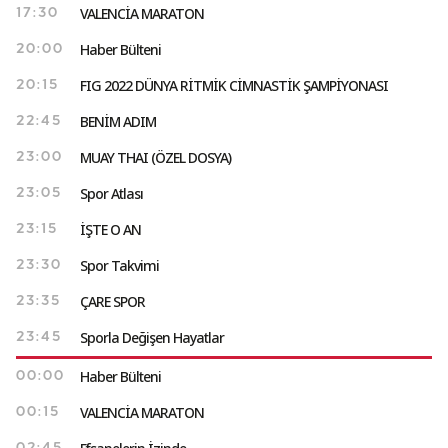
VALENCİA MARATON
17:30
Haber Bülteni
20:00
FIG 2022 DÜNYA RİTMİK CİMNASTİK ŞAMPİYONASI
20:15
BENİM ADIM
22:45
MUAY THAI (ÖZEL DOSYA)
23:00
Spor Atlası
23:05
İŞTE O AN
23:15
Spor Takvimi
23:30
ÇARE SPOR
23:35
Sporla Değişen Hayatlar
23:45
Haber Bülteni
00:00
VALENCİA MARATON
00:15