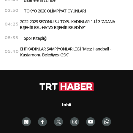
Efsanelerin İzinde
02:45
TOKYO 2020 OLİMPİYAT OYUNLARI
02:50
2022-2023 SEZONU SU TOPU KADINLAR 1. LİG ''ADANA
04:25
B.ŞEHİR BEL.-HATAY B.ŞEHİR BELEDİYE''
Spor Kitaplığı
05:35
EHF KADINLAR ŞAMPİYONLAR LİGİ ''Metz Handball -
05:40
Kastamonu Belediyesi GSK''
tabii