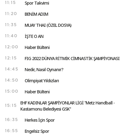
Spor Takvimi
11:15
BENİM ADIM
11:20
MUAY THAI (ÖZEL DOSYA)
11:35
İŞTE O AN
11:40
Haber Bülteni
12:00
FIG 2022 DÜNYA RİTMİK CİMNASTİK ŞAMPİYONASI
12:15
Nedir, Nasıl Oynanır?
14:45
Olimpiyat Yıldızları
14:50
Haber Bülteni
15:00
EHF KADINLAR ŞAMPİYONLAR LİGİ ''Metz Handball -
15:15
Kastamonu Belediyesi GSK''
Herkes İçin Spor
16:35
Engelsiz Spor
16:55