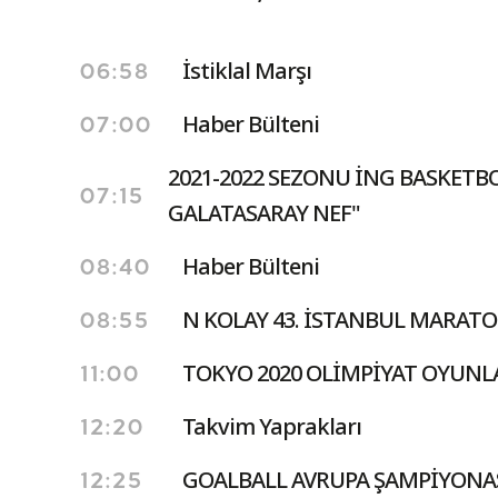
İstiklal Marşı
06:58
Haber Bülteni
07:00
2021-2022 SEZONU İNG BASKETBO
07:15
GALATASARAY NEF"
Haber Bülteni
08:40
N KOLAY 43. İSTANBUL MARATON
08:55
TOKYO 2020 OLİMPİYAT OYUNL
11:00
Takvim Yaprakları
12:20
GOALBALL AVRUPA ŞAMPİYONASI (
12:25