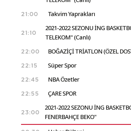
Takvim Yaprakları
21:00
2021-2022 SEZONU İNG BASKETB
21:10
TELEKOM" (Canlı)
BOĞAZİÇİ TRİATLON (ÖZEL DOS
22:00
Süper Spor
22:15
NBA Özetler
22:45
ÇARE SPOR
22:55
2021-2022 SEZONU İNG BASKETBO
23:00
FENERBAHÇE BEKO"