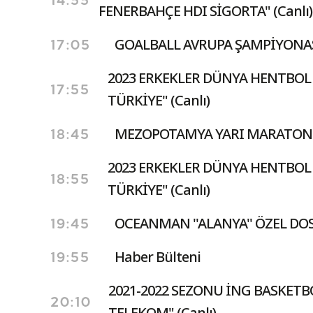
14:55
FENERBAHÇE HDI SİGORTA" (Canlı)
GOALBALL AVRUPA ŞAMPİYONASI
17:05
2023 ERKEKLER DÜNYA HENTBOL
17:55
TÜRKİYE" (Canlı)
MEZOPOTAMYA YARI MARATONU
18:45
2023 ERKEKLER DÜNYA HENTBOL
18:55
TÜRKİYE" (Canlı)
OCEANMAN ''ALANYA'' ÖZEL DO
19:45
Haber Bülteni
19:55
2021-2022 SEZONU İNG BASKETB
20:10
TELEKOM" (Canlı)