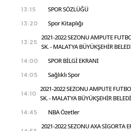
SPOR SÖZLÜĞÜ
13:15
Spor Kitaplığı
13:20
2021-2022 SEZONU AMPUTE FUTBO
13:25
SK. - MALATYA BÜYÜKŞEHİR BELEDİY
SPOR BİLGİ EKRANI
14:00
Sağlıklı Spor
14:05
2021-2022 SEZONU AMPUTE FUTBO
14:10
SK. - MALATYA BÜYÜKŞEHİR BELEDİYE
NBA Özetler
14:45
2021-2022 SEZONU AXA SİGORTA E