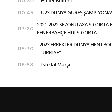
Haber Bülteni
00:30
U23 DÜNYA GÜREŞ ŞAMPİYONA
00:45
2021-2022 SEZONU AXA SİGORTA E
03:20
FENERBAHÇE HDI SİGORTA"
2023 ERKEKLER DÜNYA HENTBOL
05:30
TÜRKİYE"
İstiklal Marşı
06:58