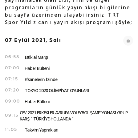
yayınlanacak olan dizi, film ve diğer
programların günlük yayın akışı bilgilerine
bu sayfa üzerinden ulaşabilirsiniz. TRT
Spor Yıldız canlı yayın akışı programı şöyle;
07 Eylül 2021, Salı
İstiklal Marşı
06:58
Haber Bülteni
07:00
Efsanelerin İzinde
07:15
TOKYO 2020 OLİMPİYAT OYUNLARI
07:20
Haber Bülteni
09:00
CEV 2021 ERKEKLER AVRUPA VOLEYBOL ŞAMPİYONASI GRUP
09:15
KARŞ. " TÜRKİYE-HOLLANDA "
Takvim Yaprakları
11:05