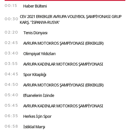
Haber Bülteni
00:15
CEV 2021 ERKEKLER AVRUPA VOLEYBOL ŞAMPİYONASI GRUP
00:30
KARŞ. "İSPANYA-RUSYA"
Tenis Dünyası
02:20
AVRUPA MOTOKROS ŞAMPİYONASI (ERKEKLER)
02:45
Olimpiyat Yıldızları
03:40
AVRUPA KADINLAR MOTOKROS ŞAMPİYONASI
03:55
Spor Kitaplığı
04:45
AVRUPA MOTOKROS ŞAMPİYONASI (ERKEKLER)
04:50
Efsanelerin İzinde
05:40
AVRUPA KADINLAR MOTOKROS ŞAMPİYONASI
05:45
Herkes İçin Spor
06:35
İstiklal Marşı
06:58