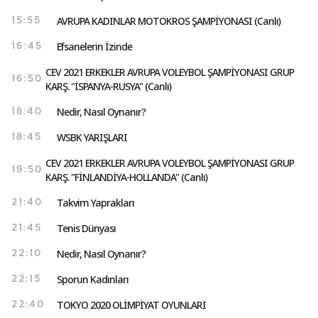
AVRUPA KADINLAR MOTOKROS ŞAMPİYONASI (Canlı)
15:55
Efsanelerin İzinde
16:45
CEV 2021 ERKEKLER AVRUPA VOLEYBOL ŞAMPİYONASI GRUP
16:50
KARŞ. "İSPANYA-RUSYA" (Canlı)
Nedir, Nasıl Oynanır?
18:40
WSBK YARIŞLARI
18:45
CEV 2021 ERKEKLER AVRUPA VOLEYBOL ŞAMPİYONASI GRUP
19:50
KARŞ. "FİNLANDİYA-HOLLANDA" (Canlı)
Takvim Yaprakları
21:40
Tenis Dünyası
21:45
Nedir, Nasıl Oynanır?
22:10
Sporun Kadınları
22:15
TOKYO 2020 OLİMPİYAT OYUNLARI
22:40