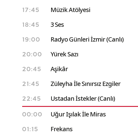
Müzik Atölyesi
17:45
3 Ses
18:45
Radyo Günleri İzmir (Canlı)
19:00
Yürek Sazı
20:00
Aşikâr
20:45
Züleyha İle Sınırsız Ezgiler
21:45
Ustadan İstekler (Canlı)
22:45
Uğur Işılak İle Miras
00:00
Frekans
01:15