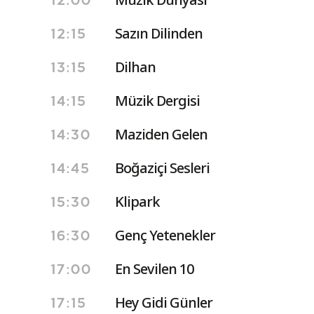
12:00
Sazın Dilinden
12:15
Dilhan
13:15
Müzik Dergisi
14:15
Maziden Gelen
14:30
Boğaziçi Sesleri
14:45
Klipark
15:30
Genç Yetenekler
16:30
En Sevilen 10
17:00
Hey Gidi Günler
17:15