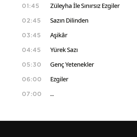
Züleyha İle Sınırsız Ezgiler
01:45
Sazın Dilinden
02:45
Aşikâr
03:45
Yürek Sazı
04:45
Genç Yetenekler
05:30
Ezgiler
06:00
...
07:00