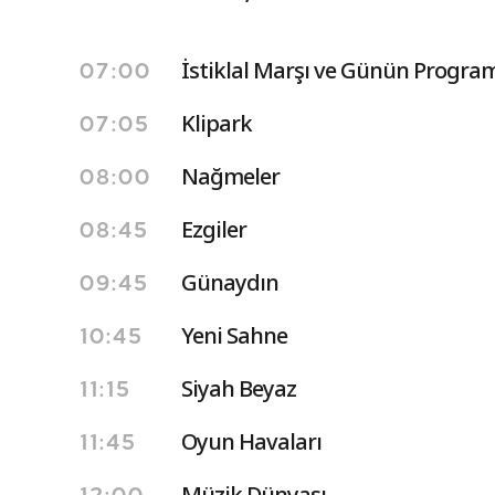
İstiklal Marşı ve Günün Program
07:00
Klipark
07:05
Nağmeler
08:00
Ezgiler
08:45
Günaydın
09:45
Yeni Sahne
10:45
Siyah Beyaz
11:15
Oyun Havaları
11:45
Müzik Dünyası