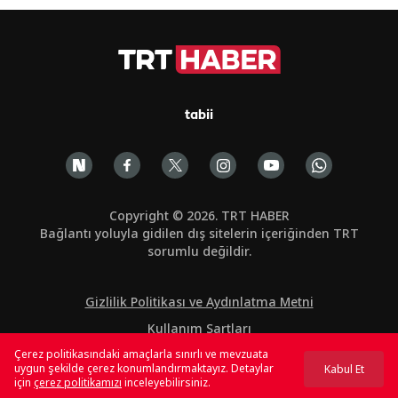
tabii
Copyright © 2026. TRT HABER
Bağlantı yoluyla gidilen dış sitelerin içeriğinden TRT
sorumlu değildir.
Gizlilik Politikası ve Aydınlatma Metni
Kullanım Şartları
Çerez politikasındaki amaçlarla sınırlı ve mevzuata
Çerez Politikası
uygun şekilde çerez konumlandırmaktayız. Detaylar
Kabul Et
için
çerez politikamızı
inceleyebilirsiniz.