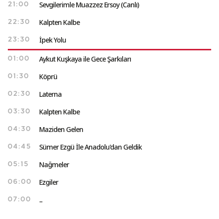
Sevgilerimle Muazzez Ersoy (Canlı)
21:00
Kalpten Kalbe
22:30
İpek Yolu
23:30
Aykut Kuşkaya ile Gece Şarkıları
01:00
Köprü
01:30
Laterna
02:30
Kalpten Kalbe
03:30
Maziden Gelen
04:30
Sümer Ezgü İle Anadolu'dan Geldik
04:45
Nağmeler
05:15
Ezgiler
06:00
...
07:00