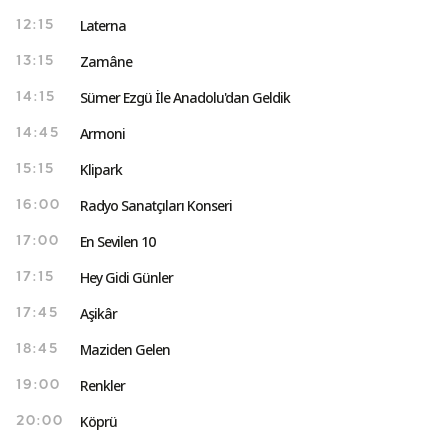
Laterna
12:15
Zamâne
13:15
Sümer Ezgü İle Anadolu'dan Geldik
14:15
Armoni
14:45
Klipark
15:15
Radyo Sanatçıları Konseri
16:00
En Sevilen 10
17:00
Hey Gidi Günler
17:15
Aşikâr
17:45
Maziden Gelen
18:45
Renkler
19:00
Köprü
20:00