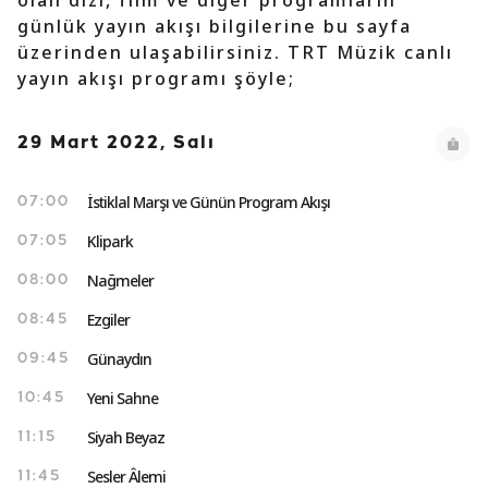
olan dizi, film ve diğer programların
günlük yayın akışı bilgilerine bu sayfa
üzerinden ulaşabilirsiniz. TRT Müzik canlı
yayın akışı programı şöyle;
29 Mart 2022, Salı
İstiklal Marşı ve Günün Program Akışı
07:00
Klipark
07:05
Nağmeler
08:00
Ezgiler
08:45
Günaydın
09:45
Yeni Sahne
10:45
Siyah Beyaz
11:15
Sesler Âlemi
11:45