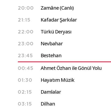
Zamâne (Canlı)
20:00
Kafadar Şarkılar
21:15
Türkü Deryası
22:00
Nevbahar
23:00
Bestehan
23:45
Ahmet Özhan ile Gönül Yolu
00:45
Hayatım Müzik
01:30
Damlalar
02:15
Dilhan
03:15