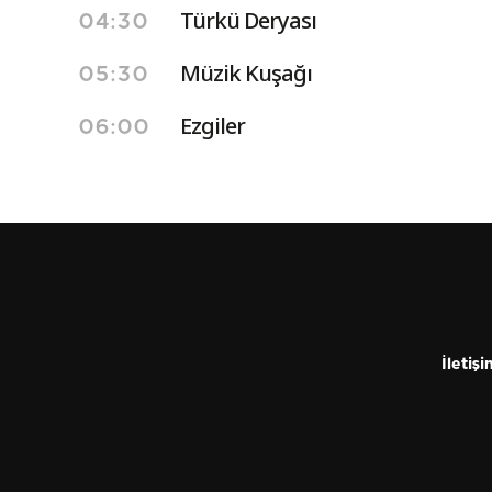
Türkü Deryası
04:30
Müzik Kuşağı
05:30
Ezgiler
06:00
İletişi