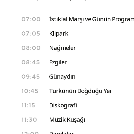
İstiklal Marşı ve Günün Program
07:00
Klipark
07:05
Nağmeler
08:00
Ezgiler
08:45
Günaydın
09:45
Türkünün Doğduğu Yer
10:45
Diskografi
11:15
Müzik Kuşağı
11:30
Damlalar