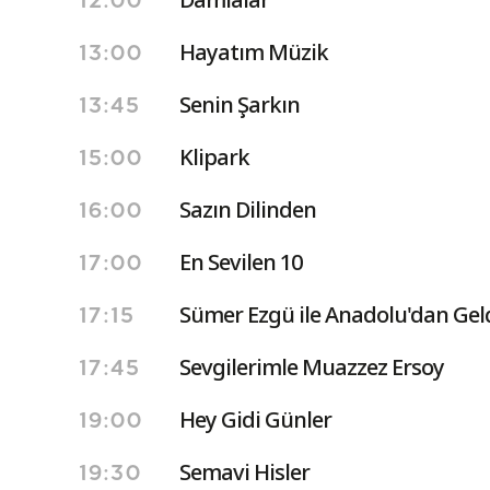
12:00
Hayatım Müzik
13:00
Senin Şarkın
13:45
Klipark
15:00
Sazın Dilinden
16:00
En Sevilen 10
17:00
Sümer Ezgü ile Anadolu'dan Gel
17:15
Sevgilerimle Muazzez Ersoy
17:45
Hey Gidi Günler
19:00
Semavi Hisler
19:30