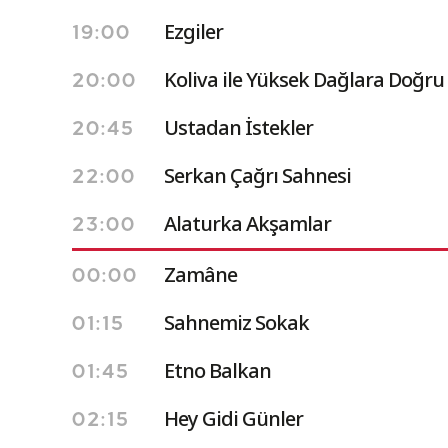
Ezgiler
19:00
Koliva ile Yüksek Dağlara Doğru
20:00
Ustadan İstekler
20:45
Serkan Çağrı Sahnesi
22:00
Alaturka Akşamlar
23:00
Zamâne
00:00
Sahnemiz Sokak
01:15
Etno Balkan
01:45
Hey Gidi Günler
02:15