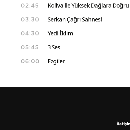
Koliva ile Yüksek Dağlara Doğru
02:45
Serkan Çağrı Sahnesi
03:30
Yedi İklim
04:30
3 Ses
05:45
Ezgiler
06:00
İletişi