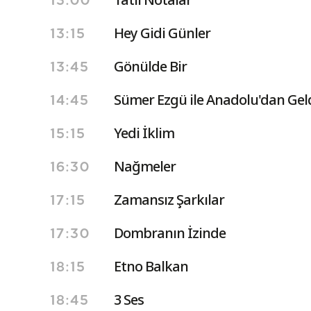
13:00
Hey Gidi Günler
13:15
Gönülde Bir
13:45
Sümer Ezgü ile Anadolu'dan Gel
14:45
Yedi İklim
15:15
Nağmeler
16:30
Zamansız Şarkılar
17:15
Dombranın İzinde
17:30
Etno Balkan
18:15
3 Ses
18:45