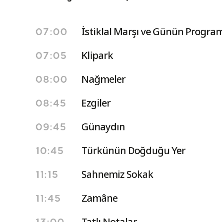
İstiklal Marşı ve Günün Program
07:00
Klipark
07:05
Nağmeler
08:00
Ezgiler
08:45
Günaydın
09:45
Türkünün Doğduğu Yer
10:45
Sahnemiz Sokak
11:15
Zamâne
11:45
Tatlı Notalar