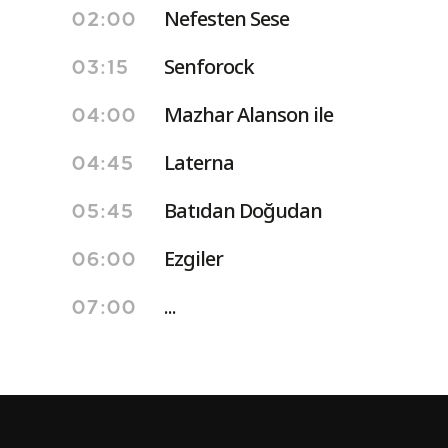
Nefesten Sese
02:00
Senforock
03:15
Mazhar Alanson ile
04:00
Laterna
04:45
Batıdan Doğudan
05:45
Ezgiler
06:00
...
07:00