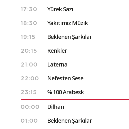
Yürek Sazı
17:30
Yakıtımız Müzik
18:30
Beklenen Şarkılar
19:15
Renkler
20:15
Laterna
21:00
Nefesten Sese
22:00
% 100 Arabesk
23:15
Dilhan
00:00
Beklenen Şarkılar
01:00