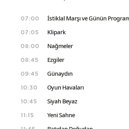
İstiklal Marşı ve Günün Program
07:00
Klipark
07:05
Nağmeler
08:00
Ezgiler
08:45
Günaydın
09:45
Oyun Havaları
10:30
Siyah Beyaz
10:45
Yeni Sahne
11:15
Batıdan Doğudan