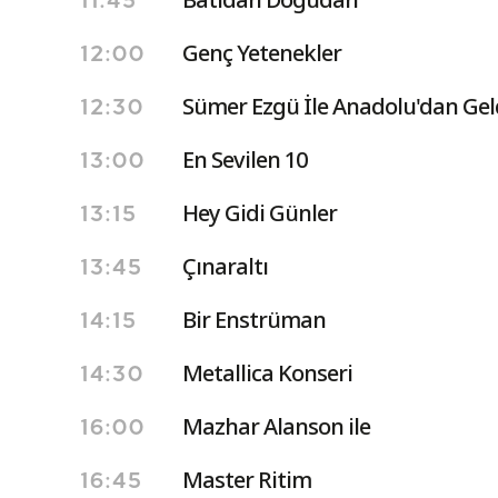
11:45
Genç Yetenekler
12:00
Sümer Ezgü İle Anadolu'dan Gel
12:30
En Sevilen 10
13:00
Hey Gidi Günler
13:15
Çınaraltı
13:45
Bir Enstrüman
14:15
Metallica Konseri
14:30
Mazhar Alanson ile
16:00
Master Ritim
16:45