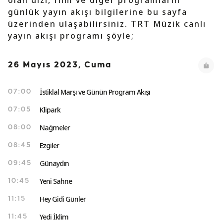
olan dizi, film ve diğer programların
günlük yayın akışı bilgilerine bu sayfa
üzerinden ulaşabilirsiniz. TRT Müzik canlı
yayın akışı programı şöyle;
26 Mayıs 2023, Cuma
İstiklal Marşı ve Günün Program Akışı
07:00
Klipark
07:05
Nağmeler
08:00
Ezgiler
08:45
Günaydın
09:45
Yeni Sahne
10:45
Hey Gidi Günler
11:15
Yedi İklim
11:45