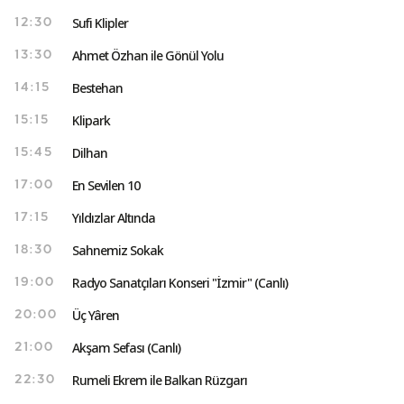
Sufi Klipler
12:30
Ahmet Özhan ile Gönül Yolu
13:30
Bestehan
14:15
Klipark
15:15
Dilhan
15:45
En Sevilen 10
17:00
Yıldızlar Altında
17:15
Sahnemiz Sokak
18:30
Radyo Sanatçıları Konseri "İzmir" (Canlı)
19:00
Üç Yâren
20:00
Akşam Sefası (Canlı)
21:00
Rumeli Ekrem ile Balkan Rüzgarı
22:30