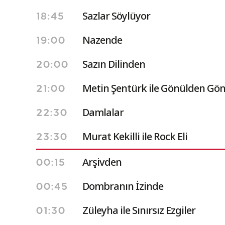
Sazlar Söylüyor
18:45
Nazende
19:00
Sazın Dilinden
20:00
Metin Şentürk ile Gönülden Gönü
21:00
Damlalar
22:30
Murat Kekilli ile Rock Eli
23:30
Arşivden
00:15
Dombranın İzinde
00:45
Züleyha ile Sınırsız Ezgiler
01:30