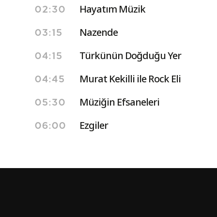
Hayatım Müzik
02:30
Nazende
03:15
Türkünün Doğduğu Yer
04:15
Murat Kekilli ile Rock Eli
04:45
Müziğin Efsaneleri
05:30
Ezgiler
06:00