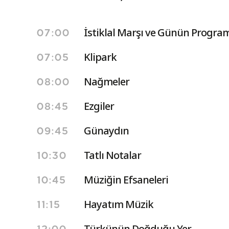
İstiklal Marşı ve Günün Program
07:00
Klipark
07:05
Nağmeler
08:00
Ezgiler
08:45
Günaydın
09:45
Tatlı Notalar
10:30
Müziğin Efsaneleri
10:45
Hayatım Müzik
11:15
Türkünün Doğduğu Yer