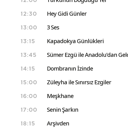
12:00
Hey Gidi Günler
12:30
3 Ses
13:00
Kapadokya Günlükleri
13:15
Sümer Ezgü ile Anadolu'dan Gel
13:45
Dombranın İzinde
14:15
Züleyha ile Sınırsız Ezgiler
15:00
Meşkhane
16:00
Senin Şarkın
17:00
Arşivden
18:15