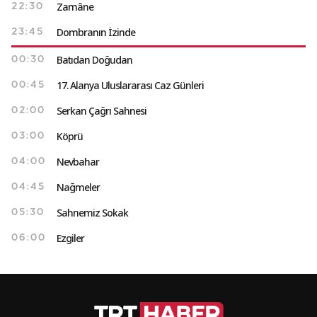
Zamâne
22:30
Dombranın İzinde
23:45
Batıdan Doğudan
00:30
17. Alanya Uluslararası Caz Günleri
00:45
Serkan Çağrı Sahnesi
02:00
Köprü
03:00
Nevbahar
04:00
Nağmeler
04:45
Sahnemiz Sokak
05:30
Ezgiler
06:00