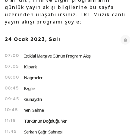
olan dizi, film ve diğer programların
günlük yayın akışı bilgilerine bu sayfa
üzerinden ulaşabilirsiniz. TRT Müzik canlı
yayın akışı programı şöyle;
24 Ocak 2023, Salı
İstiklal Marşı ve Günün Program Akışı
07:00
Klipark
07:05
Nağmeler
08:00
Ezgiler
08:45
Günaydın
09:45
Yeni Sahne
10:45
Türkünün Doğduğu Yer
11:15
Serkan Çağrı Sahnesi
11:45