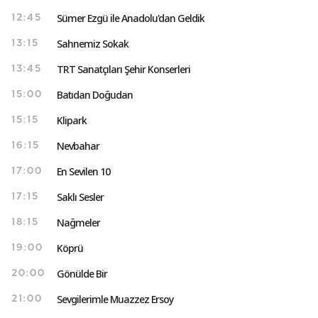
Sümer Ezgü ile Anadolu'dan Geldik
12:45
Sahnemiz Sokak
13:15
TRT Sanatçıları Şehir Konserleri
13:45
Batıdan Doğudan
15:00
Klipark
15:15
Nevbahar
16:15
En Sevilen 10
17:00
Saklı Sesler
17:15
Nağmeler
18:15
Köprü
19:00
Gönülde Bir
20:00
Sevgilerimle Muazzez Ersoy
21:00