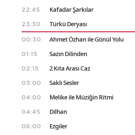
Kafadar Şarkılar
22:45
Türkü Deryası
23:30
Ahmet Özhan ile Gönül Yolu
00:30
Sazın Dilinden
01:15
2 Kıta Arası Caz
02:15
Saklı Sesler
03:00
Melike ile Müziğin Ritmi
04:00
Dilhan
04:45
Ezgiler
06:00