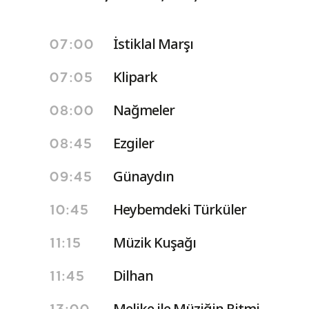
İstiklal Marşı
07:00
Klipark
07:05
Nağmeler
08:00
Ezgiler
08:45
Günaydın
09:45
Heybemdeki Türküler
10:45
Müzik Kuşağı
11:15
Dilhan
11:45
Melike ile Müziğin Ritmi