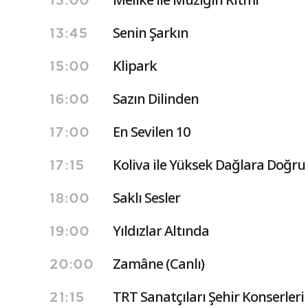
13:00
Senin Şarkın
13:45
Klipark
15:00
Sazın Dilinden
16:00
En Sevilen 10
17:00
Koliva ile Yüksek Dağlara Doğru
17:15
Saklı Sesler
18:00
Yıldızlar Altında
19:00
Zamâne (Canlı)
20:00
TRT Sanatçıları Şehir Konserleri
21:15