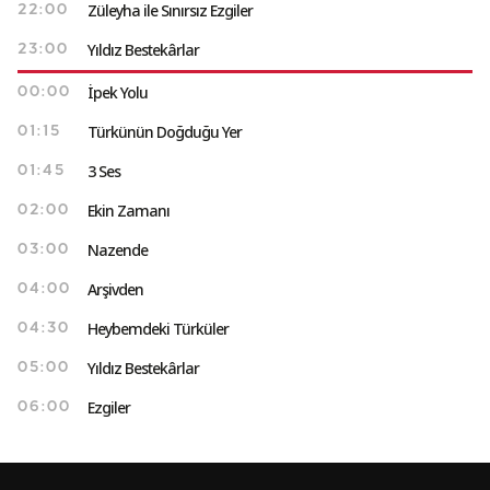
Züleyha ile Sınırsız Ezgiler
22:00
Yıldız Bestekârlar
23:00
İpek Yolu
00:00
Türkünün Doğduğu Yer
01:15
3 Ses
01:45
Ekin Zamanı
02:00
Nazende
03:00
Arşivden
04:00
Heybemdeki Türküler
04:30
Yıldız Bestekârlar
05:00
Ezgiler
06:00