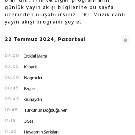
olan dizi, film ve diğer programların
günlük yayın akışı bilgilerine bu sayfa
üzerinden ulaşabilirsiniz. TRT Müzik canlı
yayın akışı programı şöyle;
22 Temmuz 2024, Pazartesi
İstiklal Marşı
07:00
Klipark
07:05
Nağmeler
08:00
Ezgiler
08:45
Günaydın
09:45
Türkünün Doğduğu Yer
10:45
3 Ses
11:15
Hayatımın Şarkıları
11:30