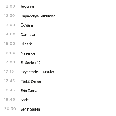
Arşivden
12:00
Kapadokya Günlükleri
12:30
Üç Yâren
13:00
Damlalar
14:00
Klipark
15:00
Nazende
16:00
En Sevilen 10
17:00
Heybemdeki Türküler
17:15
Türkü Deryası
17:45
Ekin Zamanı
18:45
Sade
19:45
Senin Şarkın
20:30