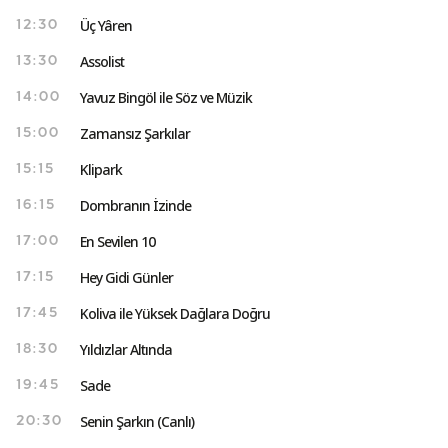
Üç Yâren
12:30
Assolist
13:30
Yavuz Bingöl ile Söz ve Müzik
14:00
Zamansız Şarkılar
15:00
Klipark
15:15
Dombranın İzinde
16:15
En Sevilen 10
17:00
Hey Gidi Günler
17:15
Koliva ile Yüksek Dağlara Doğru
17:45
Yıldızlar Altında
18:30
Sade
19:45
Senin Şarkın (Canlı)
20:30