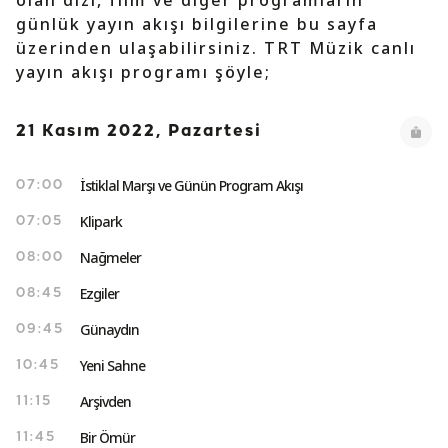
olan dizi, film ve diğer programların
günlük yayın akışı bilgilerine bu sayfa
üzerinden ulaşabilirsiniz. TRT Müzik canlı
yayın akışı programı şöyle;
21 Kasım 2022, Pazartesi
İstiklal Marşı ve Günün Program Akışı
07:00
Klipark
07:05
Nağmeler
08:00
Ezgiler
08:45
Günaydın
09:45
Yeni Sahne
10:45
Arşivden
11:15
Bir Ömür
11:45