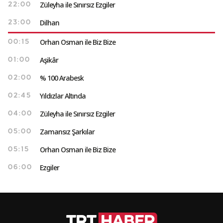
Züleyha ile Sınırsız Ezgiler
22:00
Dilhan
23:00
Orhan Osman ile Biz Bize
00:15
Aşikâr
01:00
% 100 Arabesk
02:00
Yıldızlar Altında
02:45
Züleyha ile Sınırsız Ezgiler
04:00
Zamansız Şarkılar
05:00
Orhan Osman ile Biz Bize
05:15
Ezgiler
06:00