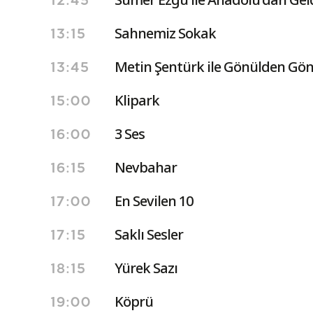
12:45
Sahnemiz Sokak
13:15
Metin Şentürk ile Gönülden Gön
13:45
Klipark
15:00
3 Ses
16:00
Nevbahar
16:15
En Sevilen 10
17:00
Saklı Sesler
17:15
Yürek Sazı
18:15
Köprü
19:00