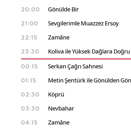
Gönülde Bir
20:00
Sevgilerimle Muazzez Ersoy
21:00
Zamâne
22:15
Koliva ile Yüksek Dağlara Doğru
23:30
Serkan Çağrı Sahnesi
00:15
Metin Şentürk ile Gönülden Gön
01:15
Köprü
02:30
Nevbahar
03:30
Zamâne
04:15