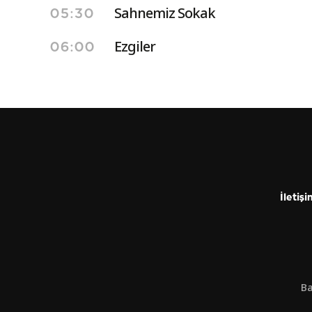
Sahnemiz Sokak
05:30
Ezgiler
06:00
İletişi
Ba