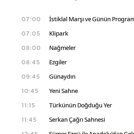
İstiklal Marşı ve Günün Program
07:00
Klipark
07:05
Nağmeler
08:00
Ezgiler
08:45
Günaydın
09:45
Yeni Sahne
10:45
Türkünün Doğduğu Yer
11:15
Serkan Çağrı Sahnesi
11:45
Sümer Ezgü ile Anadolu'dan Gel