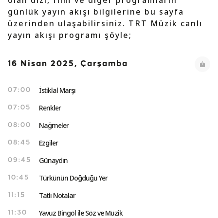
olan dizi, film ve diğer programların
günlük yayın akışı bilgilerine bu sayfa
üzerinden ulaşabilirsiniz. TRT Müzik canlı
yayın akışı programı şöyle;
16 Nisan 2025, Çarşamba
İstiklal Marşı
07:00
Renkler
07:05
Nağmeler
08:00
Ezgiler
08:45
Günaydın
09:45
Türkünün Doğduğu Yer
10:45
Tatlı Notalar
11:15
Yavuz Bingöl ile Söz ve Müzik
11:30