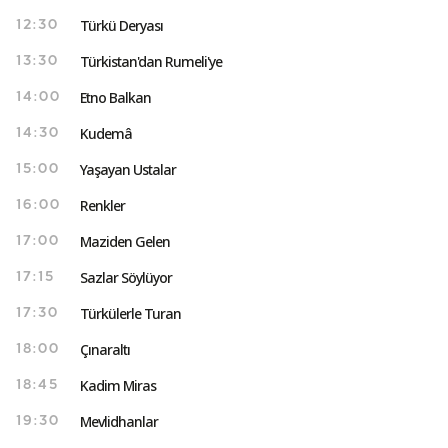
Türkü Deryası
12:30
Türkistan'dan Rumeli'ye
13:30
Etno Balkan
14:00
Kudemâ
14:30
Yaşayan Ustalar
15:00
Renkler
16:00
Maziden Gelen
17:00
Sazlar Söylüyor
17:15
Türkülerle Turan
17:30
Çınaraltı
18:00
Kadim Miras
18:45
Mevlidhanlar
19:30