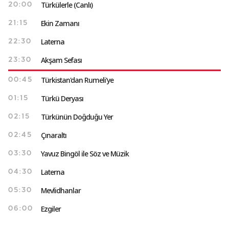
Türkülerle (Canlı)
20:00
Ekin Zamanı
21:15
Laterna
22:30
Akşam Sefası
23:30
Türkistan'dan Rumeli'ye
00:45
Türkü Deryası
01:15
Türkünün Doğduğu Yer
02:15
Çınaraltı
02:45
Yavuz Bingöl ile Söz ve Müzik
03:30
Laterna
04:30
Mevlidhanlar
05:30
Ezgiler
06:00