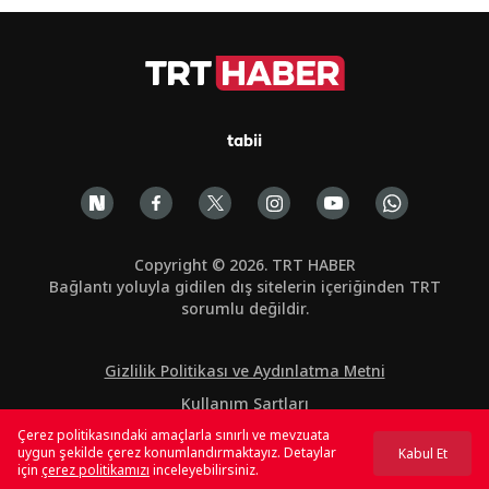
tabii
Copyright © 2026. TRT HABER
Bağlantı yoluyla gidilen dış sitelerin içeriğinden TRT
sorumlu değildir.
Gizlilik Politikası ve Aydınlatma Metni
Kullanım Şartları
Çerez politikasındaki amaçlarla sınırlı ve mevzuata
Çerez Politikası
uygun şekilde çerez konumlandırmaktayız. Detaylar
Kabul Et
için
çerez politikamızı
inceleyebilirsiniz.