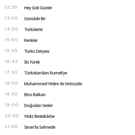
Hey Gidi Günler
12:30
Gönülde Bir
13:00
Türkülerle
14:00
Renkler
15:00
Türkü Deryası
15:45
İki Yürek
16:45
Türkistan'dan Rumeli'ye
17:30
Muhammed Yıldırır ile Virtüozite
18:00
Etno Balkan
18:30
Doğudan Sesler
19:00
Yıldız Bestekârlar
20:00
Sinan'la Sahnede
21:00