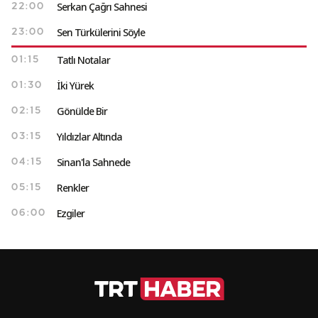
Serkan Çağrı Sahnesi
22:00
Sen Türkülerini Söyle
23:00
Tatlı Notalar
01:15
İki Yürek
01:30
Gönülde Bir
02:15
Yıldızlar Altında
03:15
Sinan'la Sahnede
04:15
Renkler
05:15
Ezgiler
06:00