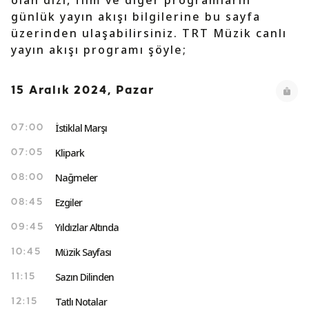
olan dizi, film ve diğer programların
günlük yayın akışı bilgilerine bu sayfa
üzerinden ulaşabilirsiniz. TRT Müzik canlı
yayın akışı programı şöyle;
15 Aralık 2024, Pazar
İstiklal Marşı
07:00
Klipark
07:05
Nağmeler
08:00
Ezgiler
08:45
Yıldızlar Altında
09:45
Müzik Sayfası
10:45
Sazın Dilinden
11:15
Tatlı Notalar
12:15