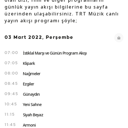
olan dizi, film ve diğer programların
günlük yayın akışı bilgilerine bu sayfa
üzerinden ulaşabilirsiniz. TRT Müzik canlı
yayın akışı programı şöyle;
03 Mart 2022, Perşembe
İstiklal Marşı ve Günün Program Akışı
07:00
Klipark
07:05
Nağmeler
08:00
Ezgiler
08:45
Günaydın
09:45
Yeni Sahne
10:45
Siyah Beyaz
11:15
Armoni
11:45