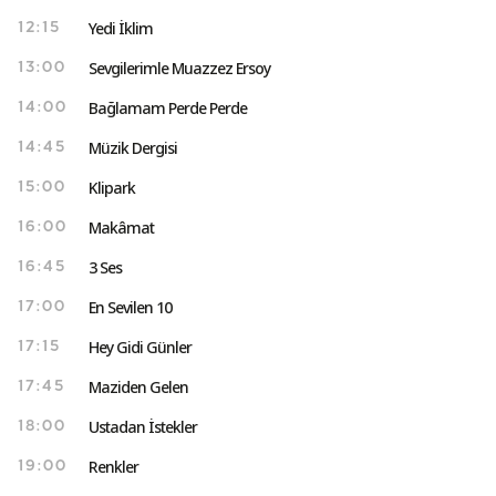
Yedi İklim
12:15
Sevgilerimle Muazzez Ersoy
13:00
Bağlamam Perde Perde
14:00
Müzik Dergisi
14:45
Klipark
15:00
Makâmat
16:00
3 Ses
16:45
En Sevilen 10
17:00
Hey Gidi Günler
17:15
Maziden Gelen
17:45
Ustadan İstekler
18:00
Renkler
19:00