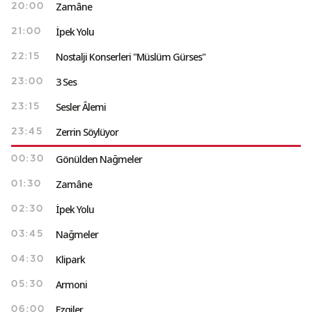
Zamâne
20:00
İpek Yolu
21:00
Nostalji Konserleri "Müslüm Gürses"
22:15
3 Ses
23:00
Sesler Âlemi
23:15
Zerrin Söylüyor
23:45
Gönülden Nağmeler
00:30
Zamâne
01:30
İpek Yolu
02:30
Nağmeler
03:45
Klipark
04:30
Armoni
05:30
Ezgiler
06:00