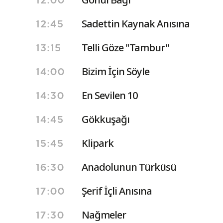
12:00
Sadettin Kaynak Anısına
12:45
Telli Göze "Tambur"
13:15
Bizim İçin Söyle
14:00
En Sevilen 10
14:30
Gökkuşağı
14:45
Klipark
15:45
Anadolunun Türküsü
16:30
Şerif İçli Anısına
17:00
Nağmeler
17:30