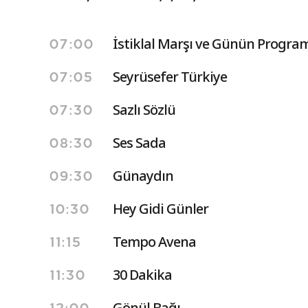
İstiklal Marşı ve Günün Program
07:00
Seyrüsefer Türkiye
07:05
Sazlı Sözlü
07:30
Ses Sada
08:30
Günaydın
09:30
Hey Gidi Günler
10:30
Tempo Avena
11:15
30 Dakika
11:30
Gönül Bağı