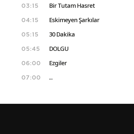
Bir Tutam Hasret
03:15
Eskimeyen Şarkılar
04:15
30 Dakika
05:15
DOLGU
05:45
Ezgiler
06:00
...
07:00