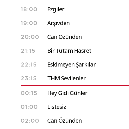
Ezgiler
18:00
Arşivden
19:00
Can Özünden
20:00
Bir Tutam Hasret
21:15
Eskimeyen Şarkılar
22:15
THM Sevilenler
23:15
Hey Gidi Günler
00:15
Listesiz
01:00
Can Özünden
02:00