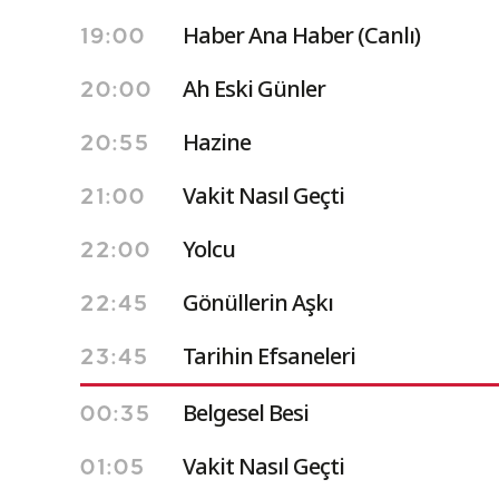
Haber Ana Haber (Canlı)
19:00
Ah Eski Günler
20:00
Hazine
20:55
Vakit Nasıl Geçti
21:00
Yolcu
22:00
Gönüllerin Aşkı
22:45
Tarihin Efsaneleri
23:45
Belgesel Besi
00:35
Vakit Nasıl Geçti
01:05