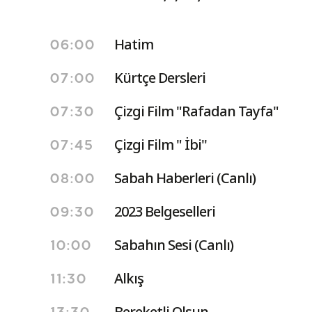
Hatim
06:00
Kürtçe Dersleri
07:00
Çizgi Film "Rafadan Tayfa"
07:30
Çizgi Film " İbi''
07:45
Sabah Haberleri (Canlı)
08:00
2023 Belgeselleri
09:30
Sabahın Sesi (Canlı)
10:00
Alkış
11:30
Bereketli Olsun