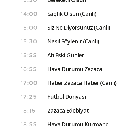
13:30
Sağlık Olsun (Canlı)
14:00
Siz Ne Diyorsunuz (Canlı)
15:00
Nasıl Söylenir (Canlı)
15:30
Ah Eski Günler
15:55
Hava Durumu Zazaca
16:55
Haber Zazaca Haber (Canlı)
17:00
Futbol Dünyası
17:25
Zazaca Edebiyat
18:15
Hava Durumu Kurmanci
18:55