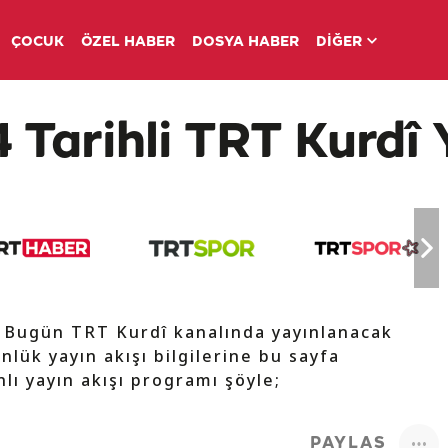
ÇOCUK
ÖZEL HABER
DOSYA HABER
DİĞER
 Tarihli TRT Kurdî 
e Bugün TRT Kurdî kanalında yayınlanacak
nlük yayın akışı bilgilerine bu sayfa
lı yayın akışı programı şöyle;
PAYLAŞ