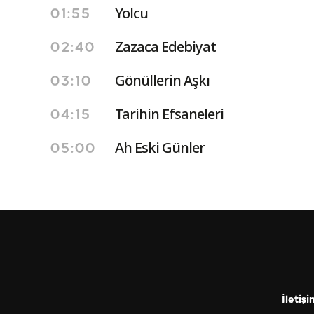
Yolcu
01:55
Zazaca Edebiyat
02:40
Gönüllerin Aşkı
03:10
Tarihin Efsaneleri
04:15
Ah Eski Günler
05:00
İletişi