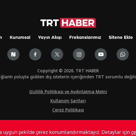
m
Kurumsal
Yayın Akışı
Frekanslarımız
Sitene Ekle
Copyright © 2026. TRT HABER
ğlantı yoluyla gidilen dış sitelerin içeriğinden TRT sorumlu değild
Gizlilik Politikası ve Aydınlatma Metni
Kullanım Şartları
Çerez Politikası
ta uygun şekilde çerez konumlandırmaktayız. Detaylar için
çe