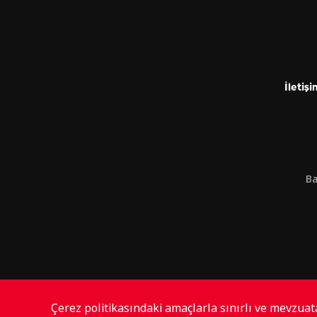
İletişi
Ba
Çerez politikasındaki amaçlarla sınırlı ve mevzua