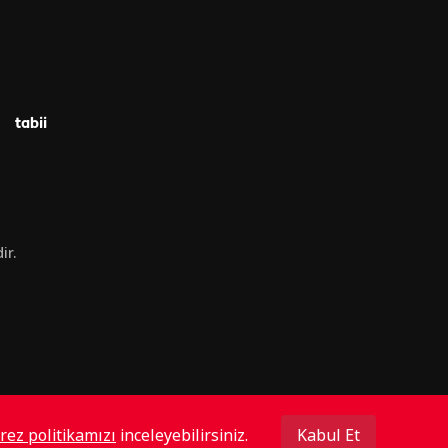
tabii
ir.
rez politikamızı
inceleyebilirsiniz.
Kabul Et