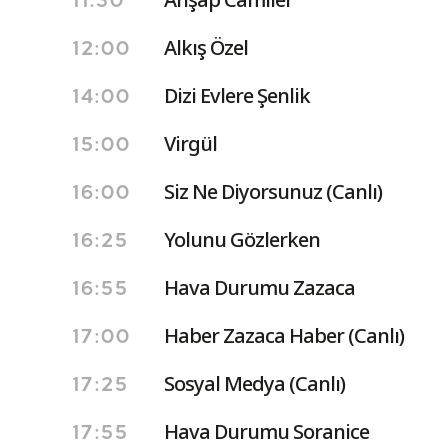
11:30
Alkış Özel
12:00
Dizi Evlere Şenlik
14:00
Virgül
15:00
Siz Ne Diyorsunuz (Canlı)
16:00
Yolunu Gözlerken
16:25
Hava Durumu Zazaca
16:55
Haber Zazaca Haber (Canlı)
17:00
Sosyal Medya (Canlı)
17:25
Hava Durumu Soranice
17:55