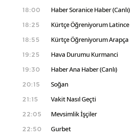
Haber Soranice Haber (Canlı)
18:00
Kürtçe Öğreniyorum Latince
18:25
Kürtçe Öğreniyorum Arapça
18:55
Hava Durumu Kurmanci
19:25
Haber Ana Haber (Canlı)
19:30
Soğan
20:15
Vakit Nasıl Geçti
21:15
Mevsimlik İşçiler
22:05
Gurbet
22:50