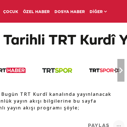
ÇOCUK
ÖZEL HABER
DOSYA HABER
DİĞER
Tarihli TRT Kurdî Y
e Bugün TRT Kurdî kanalında yayınlanacak
nlük yayın akışı bilgilerine bu sayfa
lı yayın akışı programı şöyle;
PAYLAŞ