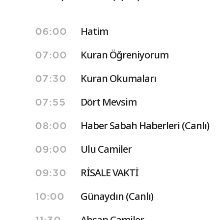
Hatim
06:00
Kuran Öğreniyorum
07:00
Kuran Okumaları
07:30
Dört Mevsim
07:55
Haber Sabah Haberleri (Canlı)
08:00
Ulu Camiler
09:00
RİSALE VAKTİ
09:30
Günaydın (Canlı)
10:00
Ahşap Camiler