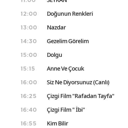
11:00
Doğunun Renkleri
12:00
Nazdar
13:00
Gezelim Görelim
14:30
Dolgu
15:00
Anne Ve Çocuk
15:15
Siz Ne Diyorsunuz (Canlı)
16:00
Çizgi Film "Rafadan Tayfa"
16:25
Çizgi Film " İbi''
16:40
Kim Bilir
16:55