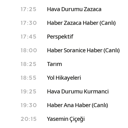
Hava Durumu Zazaca
17:25
Haber Zazaca Haber (Canlı)
17:30
Perspektif
17:45
Haber Soranice Haber (Canlı)
18:00
Tarım
18:25
Yol Hikayeleri
18:55
Hava Durumu Kurmanci
19:25
Haber Ana Haber (Canlı)
19:30
Yasemin Çiçeği
20:15