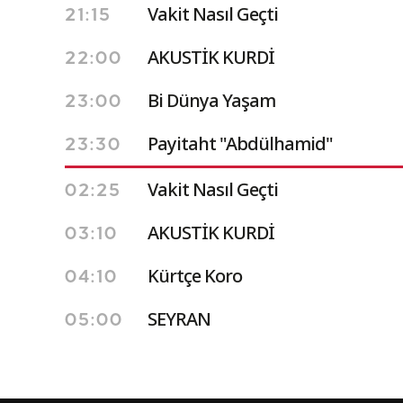
Vakit Nasıl Geçti
21:15
AKUSTİK KURDİ
22:00
Bi Dünya Yaşam
23:00
Payitaht "Abdülhamid"
23:30
Vakit Nasıl Geçti
02:25
AKUSTİK KURDİ
03:10
Kürtçe Koro
04:10
SEYRAN
05:00