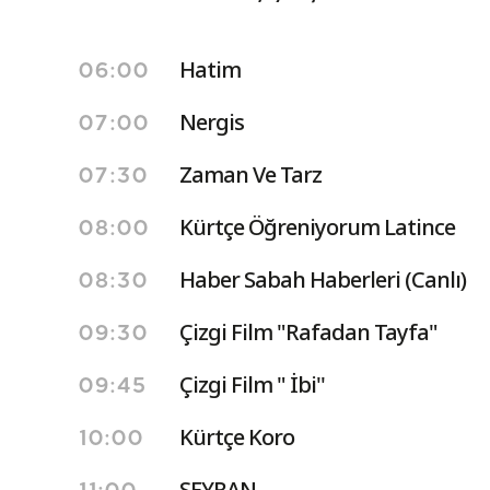
Hatim
06:00
Nergis
07:00
Zaman Ve Tarz
07:30
Kürtçe Öğreniyorum Latince
08:00
Haber Sabah Haberleri (Canlı)
08:30
Çizgi Film "Rafadan Tayfa"
09:30
Çizgi Film " İbi''
09:45
Kürtçe Koro
10:00
SEYRAN