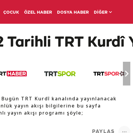
ÇOCUK
ÖZEL HABER
DOSYA HABER
DİĞER
 Tarihli TRT Kurdî 
e Bugün TRT Kurdî kanalında yayınlanacak
nlük yayın akışı bilgilerine bu sayfa
lı yayın akışı programı şöyle;
PAYLAŞ