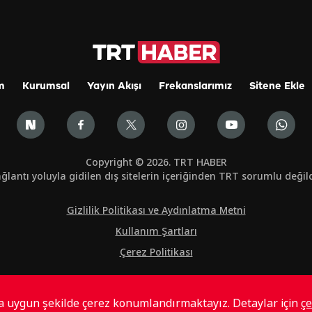
m
Kurumsal
Yayın Akışı
Frekanslarımız
Sitene Ekle
Copyright © 2026. TRT HABER
ğlantı yoluyla gidilen dış sitelerin içeriğinden TRT sorumlu değild
Gizlilik Politikası ve Aydınlatma Metni
Kullanım Şartları
Çerez Politikası
ta uygun şekilde çerez konumlandırmaktayız. Detaylar için
çe