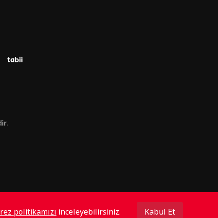
tabii
ir.
rez politikamızı
inceleyebilirsiniz.
Kabul Et