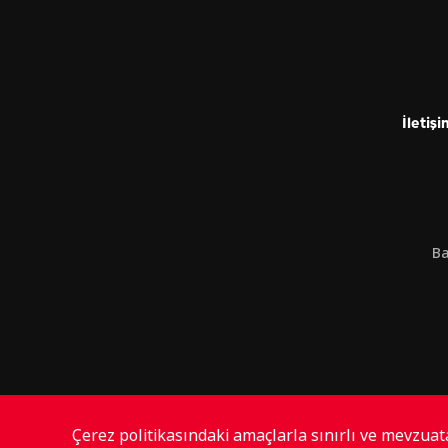
İletişi
Ba
Çerez politikasındaki amaçlarla sınırlı ve mevzua