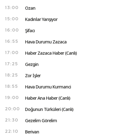
Ozan
13:00
Kadınlar Yarışıyor
15:00
Şifacı
16:00
Hava Durumu Zazaca
16:55
Haber Zazaca Haber (Canlı)
17:00
Gezgin
17:25
Zor İşler
18:25
Hava Durumu Kurmanci
18:55
Haber Ana Haber (Canlı)
19:00
Doğunun Türküleri (Canlı)
20:00
Gezelim Görelim
21:30
Berivan
22:10