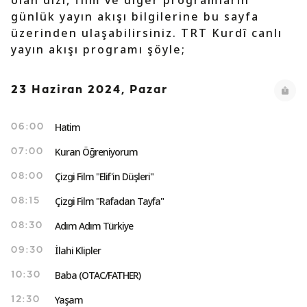
olan dizi, film ve diğer programların
günlük yayın akışı bilgilerine bu sayfa
üzerinden ulaşabilirsiniz. TRT Kurdî canlı
yayın akışı programı şöyle;
23 Haziran 2024, Pazar
Hatim
06:00
Kuran Öğreniyorum
07:00
Çizgi Film "Elif'in Düşleri"
08:00
Çizgi Film "Rafadan Tayfa"
08:15
Adım Adım Türkiye
08:30
İlahi Klipler
09:30
Baba (OTAC/FATHER)
10:30
Yaşam
12:30