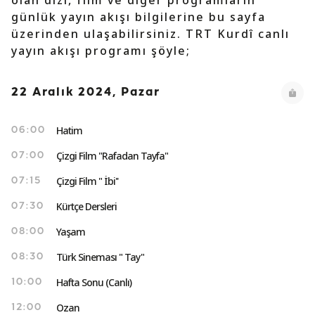
olan dizi, film ve diğer programların
günlük yayın akışı bilgilerine bu sayfa
üzerinden ulaşabilirsiniz. TRT Kurdî canlı
yayın akışı programı şöyle;
22 Aralık 2024, Pazar
Hatim
06:00
Çizgi Film "Rafadan Tayfa"
07:00
Çizgi Film " İbi''
07:15
Kürtçe Dersleri
07:30
Yaşam
08:00
Türk Sineması " Tay"
08:30
Hafta Sonu (Canlı)
10:00
Ozan
12:00