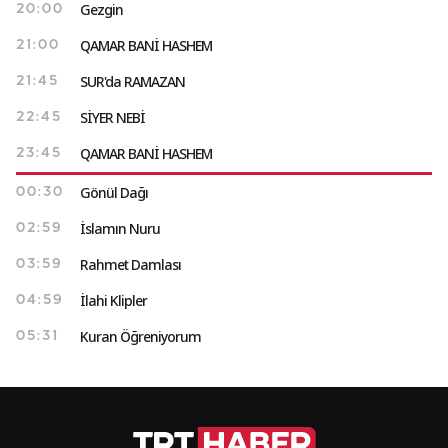
Gezgin
20:00
QAMAR BANİ HASHEM
21:00
SUR'da RAMAZAN
21:45
SİYER NEBİ
22:45
QAMAR BANİ HASHEM
23:45
Gönül Dağı
00:30
İslamın Nuru
02:59
Rahmet Damlası
03:59
İlahi Klipler
04:59
Kuran Öğreniyorum
05:31