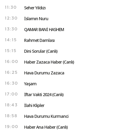
Seher Yıldızı
11:30
İslamın Nuru
12:30
QAMAR BANİ HASHEM
13:30
Rahmet Damlası
14:15
Dini Sorular (Canlı)
15:15
Haber Zazaca Haber (Canlı)
16:00
Hava Durumu Zazaca
16:25
Yaşam
16:30
İftar Vakti 2024 (Canlı)
17:00
İlahi Klipler
18:43
Hava Durumu Kurmanci
18:58
Haber Ana Haber (Canlı)
19:00