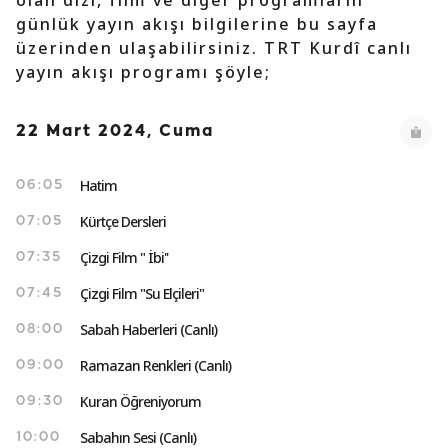
olan dizi, film ve diğer programların
günlük yayın akışı bilgilerine bu sayfa
üzerinden ulaşabilirsiniz. TRT Kurdî canlı
yayın akışı programı şöyle;
22 Mart 2024, Cuma
Hatim
06:05
Kürtçe Dersleri
07:05
Çizgi Film " İbi''
07:35
Çizgi Film "Su Elçileri"
07:45
Sabah Haberleri (Canlı)
08:00
Ramazan Renkleri (Canlı)
09:00
Kuran Öğreniyorum
09:30
Sabahın Sesi (Canlı)
10:00