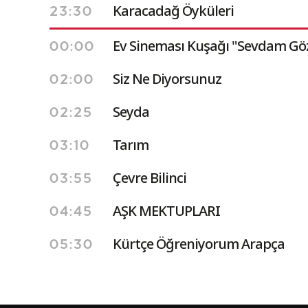
Karacadağ Öyküleri
23:30
Ev Sineması Kuşağı "Sevdam Göz
00:00
Siz Ne Diyorsunuz
02:00
Seyda
02:25
Tarım
03:10
Çevre Bilinci
03:55
AŞK MEKTUPLARI
04:45
Kürtçe Öğreniyorum Arapça
05:30