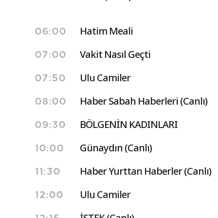
Hatim Meali
06:00
Vakit Nasıl Geçti
07:00
Ulu Camiler
07:50
Haber Sabah Haberleri (Canlı)
08:00
BÖLGENİN KADINLARI
09:30
Günaydın (Canlı)
10:00
Haber Yurttan Haberler (Canlı)
11:30
Ulu Camiler
12:00
İSTEK (Canlı)