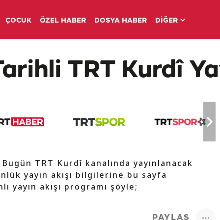
ÇOCUK
ÖZEL HABER
DOSYA HABER
DİĞER
arihli TRT Kurdî Ya
e Bugün TRT Kurdî kanalında yayınlanacak
nlük yayın akışı bilgilerine bu sayfa
lı yayın akışı programı şöyle;
PAYLAŞ