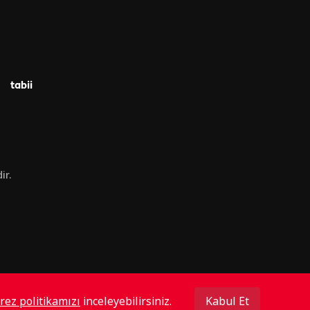
tabii
ir.
rez politikamızı
inceleyebilirsiniz.
Kabul Et