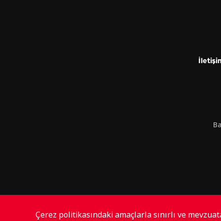
İletişi
Ba
Çerez politikasındaki amaçlarla sınırlı ve mevzua