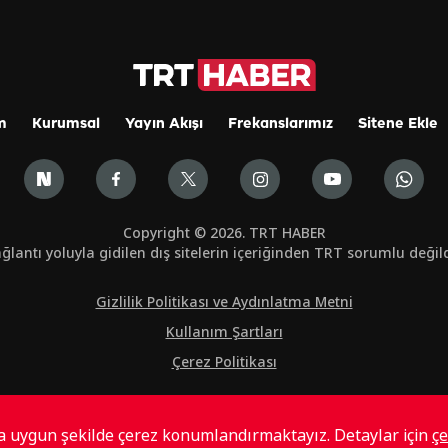
m
Kurumsal
Yayın Akışı
Frekanslarımız
Sitene Ekle
Copyright © 2026. TRT HABER
ğlantı yoluyla gidilen dış sitelerin içeriğinden TRT sorumlu değild
Gizlilik Politikası ve Aydınlatma Metni
Kullanım Şartları
Çerez Politikası
ta uygun şekilde çerez konumlandırmaktayız. Detaylar için
çe