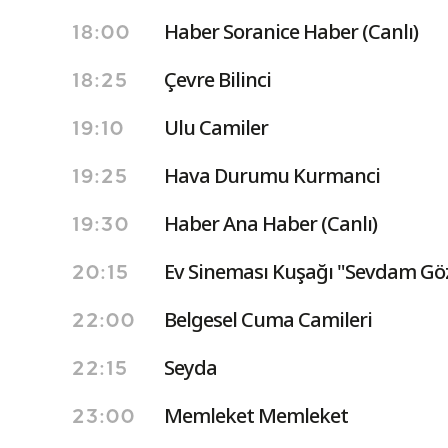
Haber Soranice Haber (Canlı)
18:00
Çevre Bilinci
18:25
Ulu Camiler
19:10
Hava Durumu Kurmanci
19:25
Haber Ana Haber (Canlı)
19:30
Ev Sineması Kuşağı "Sevdam Göz
20:15
Belgesel Cuma Camileri
22:00
Seyda
22:15
Memleket Memleket
23:00