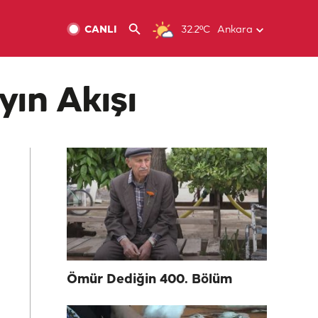
CANLI
32.2ºC
Ankara
yın Akışı
Ömür Dediğin 400. Bölüm