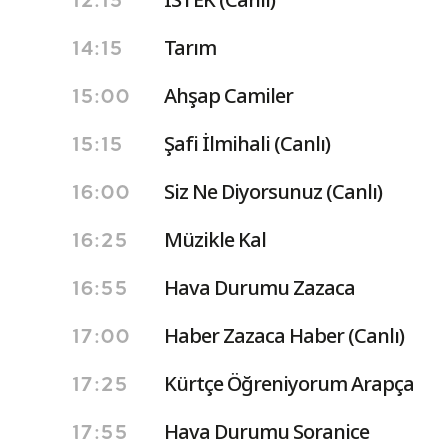
12:15
Tarım
14:15
Ahşap Camiler
15:00
Şafi İlmihali (Canlı)
15:15
Siz Ne Diyorsunuz (Canlı)
16:00
Müzikle Kal
16:25
Hava Durumu Zazaca
16:55
Haber Zazaca Haber (Canlı)
17:00
Kürtçe Öğreniyorum Arapça
17:25
Hava Durumu Soranice
17:55