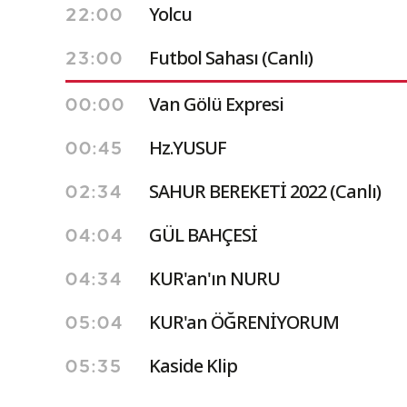
Yolcu
22:00
Futbol Sahası (Canlı)
23:00
Van Gölü Expresi
00:00
Hz.YUSUF
00:45
SAHUR BEREKETİ 2022 (Canlı)
02:34
GÜL BAHÇESİ
04:04
KUR'an'ın NURU
04:34
KUR'an ÖĞRENİYORUM
05:04
Kaside Klip
05:35