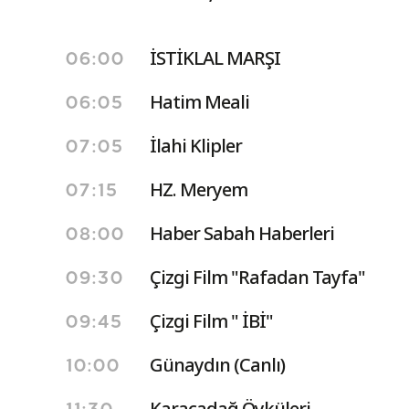
İSTİKLAL MARŞI
06:00
Hatim Meali
06:05
İlahi Klipler
07:05
HZ. Meryem
07:15
Haber Sabah Haberleri
08:00
Çizgi Film "Rafadan Tayfa"
09:30
Çizgi Film " İBİ"
09:45
Günaydın (Canlı)
10:00
Karacadağ Öyküleri