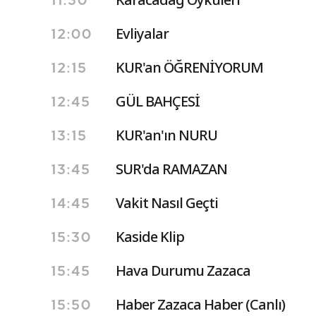
11:30
Evliyalar
12:00
KUR'an ÖĞRENİYORUM
12:15
GÜL BAHÇESİ
12:45
KUR'an'ın NURU
13:15
SUR'da RAMAZAN
13:45
Vakit Nasıl Geçti
14:45
Kaside Klip
15:30
Hava Durumu Zazaca
15:45
Haber Zazaca Haber (Canlı)
15:50