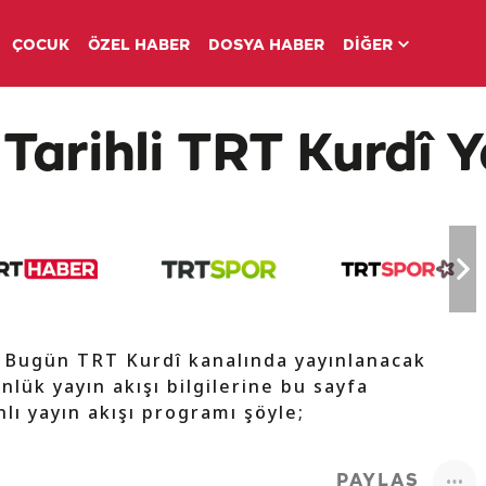
ÇOCUK
ÖZEL HABER
DOSYA HABER
DİĞER
Tarihli TRT Kurdî Y
e Bugün TRT Kurdî kanalında yayınlanacak
nlük yayın akışı bilgilerine bu sayfa
lı yayın akışı programı şöyle;
PAYLAŞ