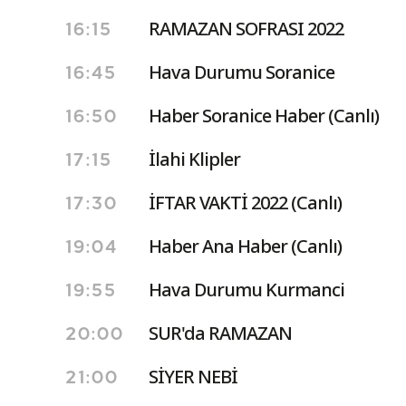
RAMAZAN SOFRASI 2022
16:15
Hava Durumu Soranice
16:45
Haber Soranice Haber (Canlı)
16:50
İlahi Klipler
17:15
İFTAR VAKTİ 2022 (Canlı)
17:30
Haber Ana Haber (Canlı)
19:04
Hava Durumu Kurmanci
19:55
SUR'da RAMAZAN
20:00
SİYER NEBİ
21:00