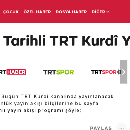
ÇOCUK
ÖZEL HABER
DOSYA HABER
DİĞER
 Tarihli TRT Kurdî Y
e Bugün TRT Kurdî kanalında yayınlanacak
nlük yayın akışı bilgilerine bu sayfa
lı yayın akışı programı şöyle;
PAYLAŞ