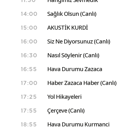
11:30
Sağlık Olsun (Canlı)
14:00
AKUSTİK KURDİ
15:00
Siz Ne Diyorsunuz (Canlı)
16:00
Nasıl Söylenir (Canlı)
16:30
Hava Durumu Zazaca
16:55
Haber Zazaca Haber (Canlı)
17:00
Yol Hikayeleri
17:25
Çerçeve (Canlı)
17:55
Hava Durumu Kurmanci
18:55