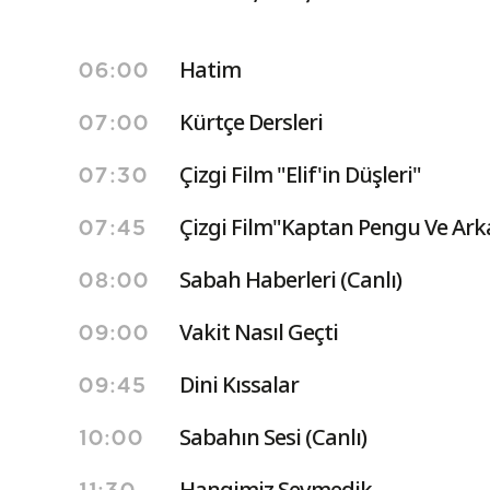
Hatim
06:00
Kürtçe Dersleri
07:00
Çizgi Film "Elif'in Düşleri"
07:30
Çizgi Film"Kaptan Pengu Ve Ark
07:45
Sabah Haberleri (Canlı)
08:00
Vakit Nasıl Geçti
09:00
Dini Kıssalar
09:45
Sabahın Sesi (Canlı)
10:00
Hangimiz Sevmedik