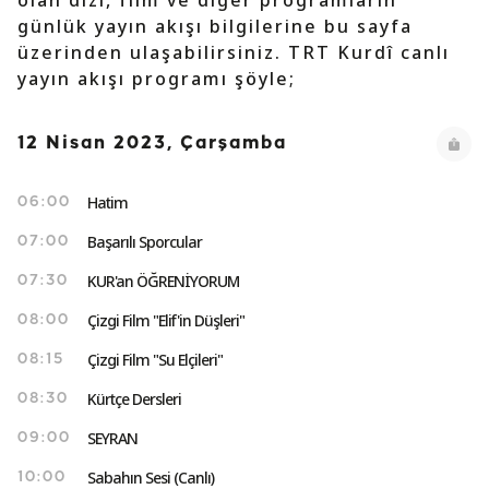
olan dizi, film ve diğer programların
günlük yayın akışı bilgilerine bu sayfa
üzerinden ulaşabilirsiniz. TRT Kurdî canlı
yayın akışı programı şöyle;
12 Nisan 2023, Çarşamba
Hatim
06:00
Başarılı Sporcular
07:00
KUR'an ÖĞRENİYORUM
07:30
Çizgi Film "Elif'in Düşleri"
08:00
Çizgi Film "Su Elçileri"
08:15
Kürtçe Dersleri
08:30
SEYRAN
09:00
Sabahın Sesi (Canlı)
10:00