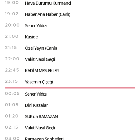
Hava Durumu Kurmanci
19:00
Haber Ana Haber (Canlı)
19:02
Seher Yıldızı
20:00
Kaside
21:00
Özel Yayın (Canlı)
21:15
Vakit Nasıl Geçti
22:00
KADİM MESLEKLER
22:45
Yasemin Çiçeği
23:15
Seher Yıldızı
00:05
Dini Kıssalar
01:05
SUR'da RAMAZAN
01:20
Vakit Nasıl Geçti
02:15
Ramazan Sohbetleri
03:00