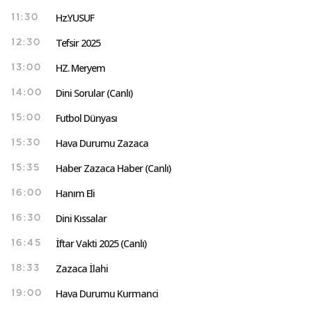
Hz.YUSUF
11:30
Tefsir 2025
12:30
HZ. Meryem
13:00
Dini Sorular (Canlı)
14:00
Futbol Dünyası
15:00
Hava Durumu Zazaca
15:30
Haber Zazaca Haber (Canlı)
15:35
Hanım Eli
16:00
Dini Kıssalar
16:30
İftar Vakti 2025 (Canlı)
16:45
Zazaca İlahi
18:33
Hava Durumu Kurmanci
19:00