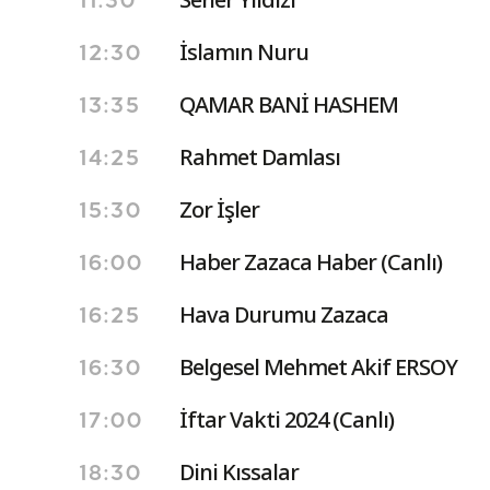
11:30
İslamın Nuru
12:30
QAMAR BANİ HASHEM
13:35
Rahmet Damlası
14:25
Zor İşler
15:30
Haber Zazaca Haber (Canlı)
16:00
Hava Durumu Zazaca
16:25
Belgesel Mehmet Akif ERSOY
16:30
İftar Vakti 2024 (Canlı)
17:00
Dini Kıssalar
18:30