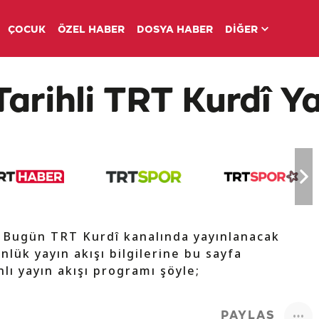
ÇOCUK
ÖZEL HABER
DOSYA HABER
DİĞER
arihli TRT Kurdî Ya
e Bugün TRT Kurdî kanalında yayınlanacak
nlük yayın akışı bilgilerine bu sayfa
lı yayın akışı programı şöyle;
PAYLAŞ