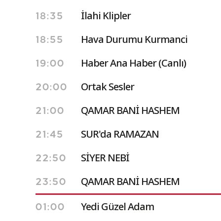
İlahi Klipler
18:35
Hava Durumu Kurmanci
18:55
Haber Ana Haber (Canlı)
19:00
Ortak Sesler
20:00
QAMAR BANİ HASHEM
21:00
SUR'da RAMAZAN
21:45
SİYER NEBİ
22:50
QAMAR BANİ HASHEM
23:50
Yedi Güzel Adam
01:00