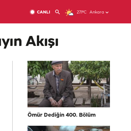
CANLI
27.1ºC
Ankara
yın Akışı
Ömür Dediğin 400. Bölüm