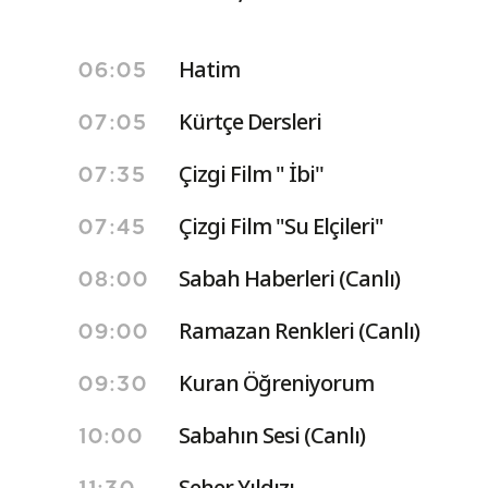
Hatim
06:05
Kürtçe Dersleri
07:05
Çizgi Film " İbi''
07:35
Çizgi Film "Su Elçileri"
07:45
Sabah Haberleri (Canlı)
08:00
Ramazan Renkleri (Canlı)
09:00
Kuran Öğreniyorum
09:30
Sabahın Sesi (Canlı)
10:00
Seher Yıldızı