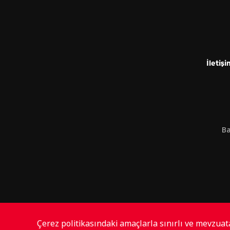
İletişi
Ba
Çerez politikasındaki amaçlarla sınırlı ve mevzua