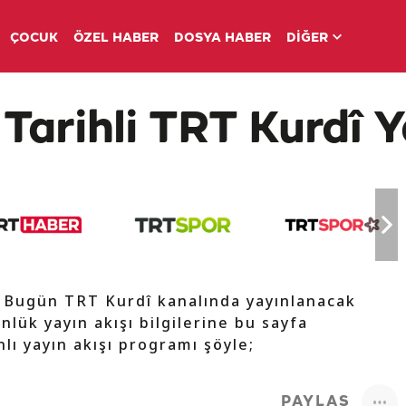
ÇOCUK
ÖZEL HABER
DOSYA HABER
DİĞER
Tarihli TRT Kurdî Y
e Bugün TRT Kurdî kanalında yayınlanacak
nlük yayın akışı bilgilerine bu sayfa
lı yayın akışı programı şöyle;
PAYLAŞ