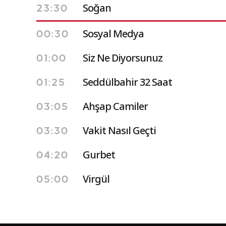
Soğan
23:30
Sosyal Medya
00:30
Siz Ne Diyorsunuz
01:00
Seddülbahir 32 Saat
01:25
Ahşap Camiler
03:05
Vakit Nasıl Geçti
03:30
Gurbet
04:20
Virgül
05:00