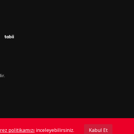
tabii
ir.
rez politikamızı
inceleyebilirsiniz.
Kabul Et