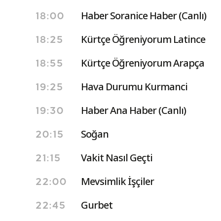
Haber Soranice Haber (Canlı)
18:00
Kürtçe Öğreniyorum Latince
18:25
Kürtçe Öğreniyorum Arapça
18:55
Hava Durumu Kurmanci
19:25
Haber Ana Haber (Canlı)
19:30
Soğan
20:15
Vakit Nasıl Geçti
21:15
Mevsimlik İşçiler
22:00
Gurbet
22:45