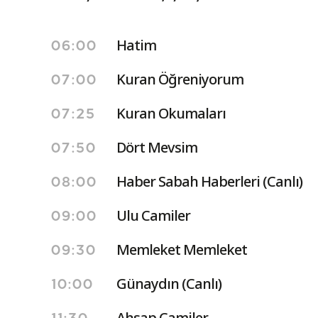
Hatim
06:00
Kuran Öğreniyorum
07:00
Kuran Okumaları
07:25
Dört Mevsim
07:50
Haber Sabah Haberleri (Canlı)
08:00
Ulu Camiler
09:00
Memleket Memleket
09:30
Günaydın (Canlı)
10:00
Ahşap Camiler