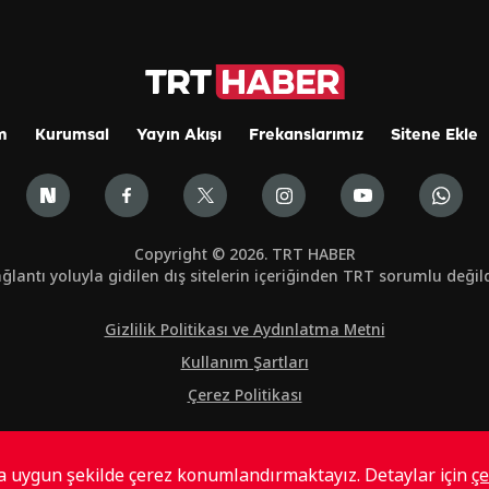
m
Kurumsal
Yayın Akışı
Frekanslarımız
Sitene Ekle
Copyright © 2026. TRT HABER
ğlantı yoluyla gidilen dış sitelerin içeriğinden TRT sorumlu değild
Gizlilik Politikası ve Aydınlatma Metni
Kullanım Şartları
Çerez Politikası
ta uygun şekilde çerez konumlandırmaktayız. Detaylar için
çe