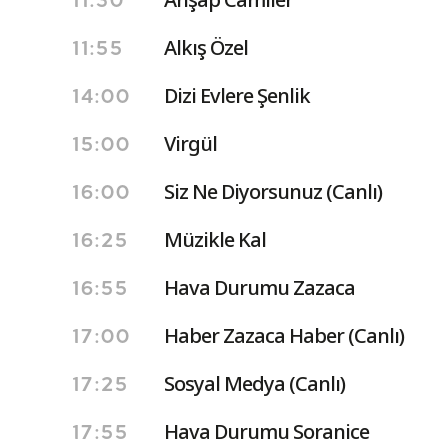
11:30
Alkış Özel
11:55
Dizi Evlere Şenlik
14:00
Virgül
15:00
Siz Ne Diyorsunuz (Canlı)
16:00
Müzikle Kal
16:25
Hava Durumu Zazaca
16:55
Haber Zazaca Haber (Canlı)
17:00
Sosyal Medya (Canlı)
17:25
Hava Durumu Soranice
17:55