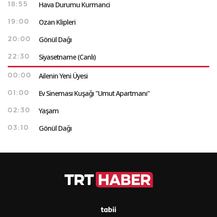
Hava Durumu Kurmanci
18:55
Ozan Klipleri
19:00
Gönül Dağı
20:00
Siyasetname (Canlı)
22:30
Ailenin Yeni Üyesi
00:00
Ev Sineması Kuşağı "Umut Apartmanı"
01:00
Yaşam
02:30
Gönül Dağı
03:10
tabii