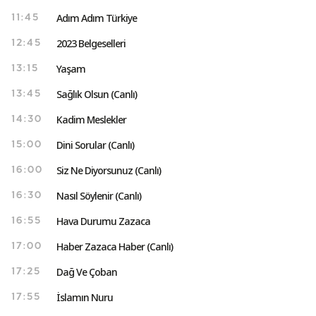
Adım Adım Türkiye
11:45
2023 Belgeselleri
12:45
Yaşam
13:15
Sağlık Olsun (Canlı)
13:45
Kadim Meslekler
14:30
Dini Sorular (Canlı)
15:00
Siz Ne Diyorsunuz (Canlı)
16:00
Nasıl Söylenir (Canlı)
16:30
Hava Durumu Zazaca
16:55
Haber Zazaca Haber (Canlı)
17:00
Dağ Ve Çoban
17:25
İslamın Nuru
17:55