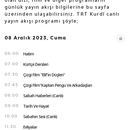
olan dizi, film ve diğer programların
günlük yayın akışı bilgilerine bu sayfa
üzerinden ulaşabilirsiniz. TRT Kurdî canlı
yayın akışı programı şöyle;
08 Aralık 2023, Cuma
Hatim
06:00
Kürtçe Dersleri
07:00
Çizgi Film "Elif'in Düşleri"
07:30
Çizgi Film"Kaptan Pengu Ve Arkadaşları
07:45
Sabah Haberleri (Canlı)
08:00
Tarih Ve Hayat
09:00
Sabahın Sesi (Canlı)
10:00
Evliyalar
11:30