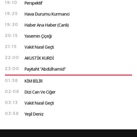
Perspektif
19:10
Hava Durumu Kurmanci
19:25
Haber Ana Haber (Canlı)
19:30
Yasemin Çiçeği
20:15
Vakit Nasıl Geçti
21:15
AKUSTİK KURDİ
22:00
Payitaht "Abdülhamid"
23:00
KİM BİLİR
01:38
Dizi Can Ve Ciğer
02:08
Vakit Nasıl Geçti
03:13
Yeşil Deniz
03:58