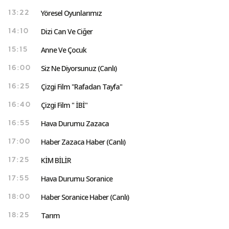
Yöresel Oyunlarımız
13:22
Dizi Can Ve Ciğer
14:10
Anne Ve Çocuk
15:15
Siz Ne Diyorsunuz (Canlı)
16:00
Çizgi Film "Rafadan Tayfa"
16:25
Çizgi Film " İBİ"
16:40
Hava Durumu Zazaca
16:55
Haber Zazaca Haber (Canlı)
17:00
KİM BİLİR
17:25
Hava Durumu Soranice
17:55
Haber Soranice Haber (Canlı)
18:00
Tarım
18:25