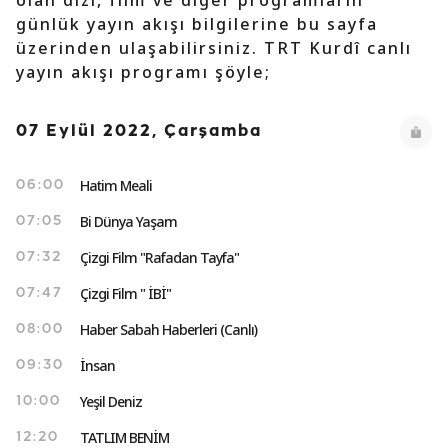
olan dizi, film ve diğer programların
günlük yayın akışı bilgilerine bu sayfa
üzerinden ulaşabilirsiniz. TRT Kurdî canlı
yayın akışı programı şöyle;
07 Eylül 2022, Çarşamba
Hatim Meali
06:00
Bi Dünya Yaşam
07:05
Çizgi Film "Rafadan Tayfa"
07:32
Çizgi Film " İBİ"
07:47
Haber Sabah Haberleri (Canlı)
08:00
İnsan
09:30
Yeşil Deniz
10:00
TATLIM BENİM
12:20