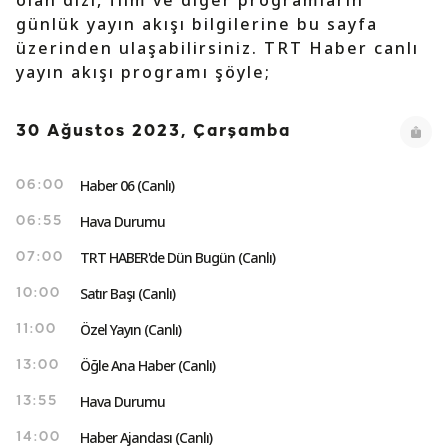
olan dizi, film ve diğer programların
günlük yayın akışı bilgilerine bu sayfa
üzerinden ulaşabilirsiniz. TRT Haber canlı
yayın akışı programı şöyle;
30 Ağustos 2023, Çarşamba
Haber 06 (Canlı)
06:00
Hava Durumu
06:55
TRT HABER'de Dün Bugün (Canlı)
07:00
Satır Başı (Canlı)
10:00
Özel Yayın (Canlı)
11:00
Öğle Ana Haber (Canlı)
13:00
Hava Durumu
13:55
Haber Ajandası (Canlı)
14:00