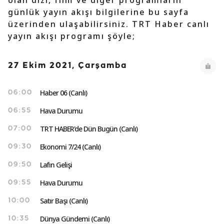
olan dizi, film ve diğer programların
günlük yayın akışı bilgilerine bu sayfa
üzerinden ulaşabilirsiniz. TRT Haber canlı
yayın akışı programı şöyle;
27 Ekim 2021, Çarşamba
Haber 06 (Canlı)
06:00
Hava Durumu
06:55
TRT HABER'de Dün Bugün (Canlı)
07:00
Ekonomi 7/24 (Canlı)
09:30
Lafın Gelişi
09:50
Hava Durumu
09:55
Satır Başı (Canlı)
10:00
Dünya Gündemi (Canlı)
10:35