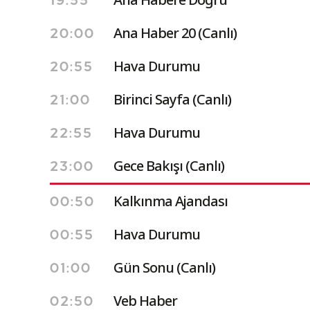
19:55
Ana Haber 20 (Canlı)
20:00
Hava Durumu
20:55
Birinci Sayfa (Canlı)
21:00
Hava Durumu
22:55
Gece Bakışı (Canlı)
23:00
Kalkınma Ajandası
00:50
Hava Durumu
00:55
Gün Sonu (Canlı)
01:00
Veb Haber
02:50