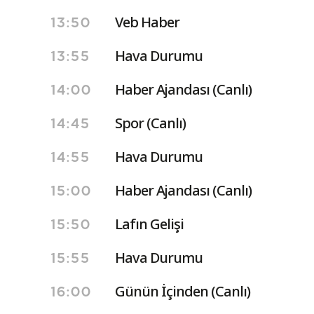
Veb Haber
13:50
Hava Durumu
13:55
Haber Ajandası (Canlı)
14:00
Spor (Canlı)
14:45
Hava Durumu
14:55
Haber Ajandası (Canlı)
15:00
Lafın Gelişi
15:50
Hava Durumu
15:55
Günün İçinden (Canlı)
16:00