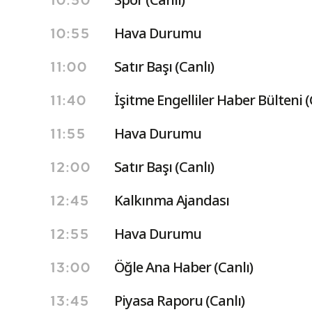
10:50
Hava Durumu
10:55
Satır Başı (Canlı)
11:00
İşitme Engelliler Haber Bülteni (
11:40
Hava Durumu
11:55
Satır Başı (Canlı)
12:00
Kalkınma Ajandası
12:45
Hava Durumu
12:55
Öğle Ana Haber (Canlı)
13:00
Piyasa Raporu (Canlı)
13:45