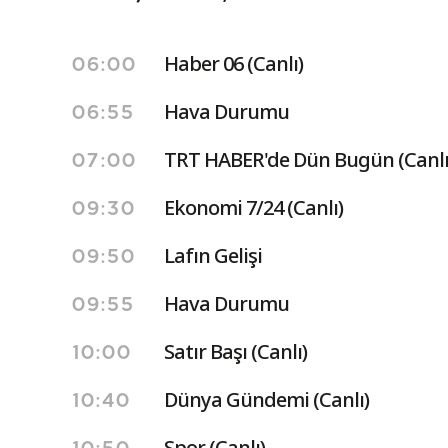
Haber 06 (Canlı)
06:00
Hava Durumu
06:55
TRT HABER'de Dün Bugün (Canlı
07:00
Ekonomi 7/24 (Canlı)
09:30
Lafın Gelişi
09:50
Hava Durumu
09:55
Satır Başı (Canlı)
10:00
Dünya Gündemi (Canlı)
10:40
Spor (Canlı)