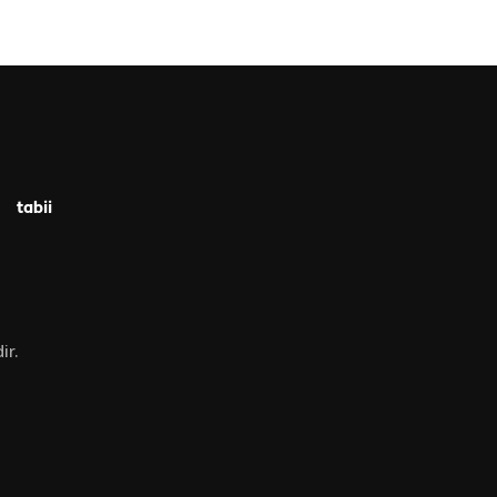
tabii
ir.