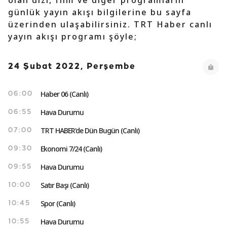
olan dizi, film ve diğer programların
günlük yayın akışı bilgilerine bu sayfa
üzerinden ulaşabilirsiniz. TRT Haber canlı
yayın akışı programı şöyle;
24 Şubat 2022, Perşembe
Haber 06 (Canlı)
06:00
Hava Durumu
06:55
TRT HABER'de Dün Bugün (Canlı)
07:00
Ekonomi 7/24 (Canlı)
09:30
Hava Durumu
09:55
Satır Başı (Canlı)
10:00
Spor (Canlı)
10:45
Hava Durumu
10:55