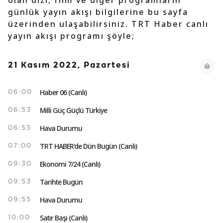
olan dizi, film ve diğer programların
günlük yayın akışı bilgilerine bu sayfa
üzerinden ulaşabilirsiniz. TRT Haber canlı
yayın akışı programı şöyle;
21 Kasım 2022, Pazartesi
Haber 06 (Canlı)
06:00
Milli Güç Güçlü Türkiye
06:53
Hava Durumu
06:55
TRT HABER'de Dün Bugün (Canlı)
07:00
Ekonomi 7/24 (Canlı)
09:30
Tarihte Bugün
09:53
Hava Durumu
09:55
Satır Başı (Canlı)
10:00