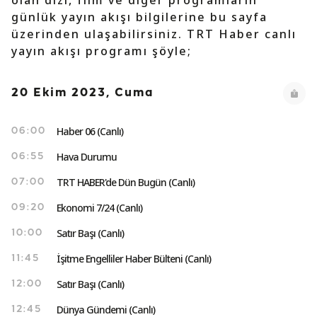
olan dizi, film ve diğer programların
günlük yayın akışı bilgilerine bu sayfa
üzerinden ulaşabilirsiniz. TRT Haber canlı
yayın akışı programı şöyle;
20 Ekim 2023, Cuma
Haber 06 (Canlı)
06:00
Hava Durumu
06:55
TRT HABER'de Dün Bugün (Canlı)
07:00
Ekonomi 7/24 (Canlı)
09:20
Satır Başı (Canlı)
10:00
İşitme Engelliler Haber Bülteni (Canlı)
11:45
Satır Başı (Canlı)
12:00
Dünya Gündemi (Canlı)
12:45