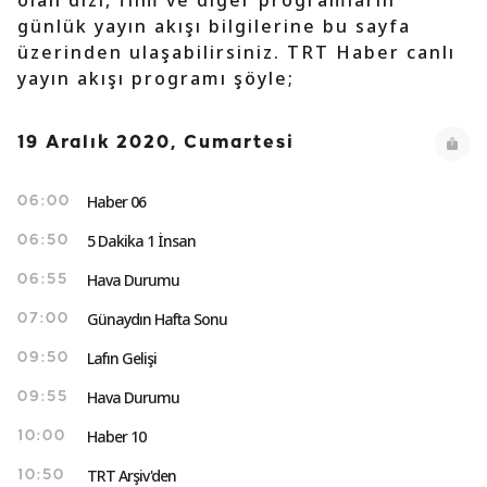
olan dizi, film ve diğer programların
günlük yayın akışı bilgilerine bu sayfa
üzerinden ulaşabilirsiniz. TRT Haber canlı
yayın akışı programı şöyle;
19 Aralık 2020, Cumartesi
Haber 06
06:00
5 Dakika 1 İnsan
06:50
Hava Durumu
06:55
Günaydın Hafta Sonu
07:00
Lafın Gelişi
09:50
Hava Durumu
09:55
Haber 10
10:00
TRT Arşiv'den
10:50