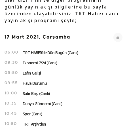
olan dizi, film ve diğer programların
günlük yayın akışı bilgilerine bu sayfa
üzerinden ulaşabilirsiniz. TRT Haber canlı
yayın akışı programı şöyle;
17 Mart 2021, Çarşamba
TRT HABER'de Dün Bugün (Canlı)
06:00
Ekonomi 7/24 (Canlı)
09:30
Lafın Gelişi
09:50
Hava Durumu
09:55
Satır Başı (Canlı)
10:00
Dünya Gündemi (Canlı)
10:35
Spor (Canlı)
10:45
TRT Arşiv'den
10:50