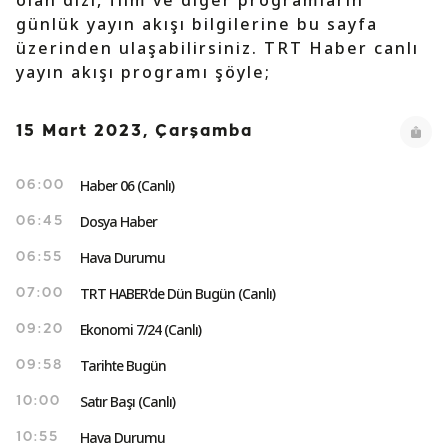
olan dizi, film ve diğer programların
günlük yayın akışı bilgilerine bu sayfa
üzerinden ulaşabilirsiniz. TRT Haber canlı
yayın akışı programı şöyle;
15 Mart 2023, Çarşamba
Haber 06 (Canlı)
06:00
Dosya Haber
06:45
Hava Durumu
06:55
TRT HABER'de Dün Bugün (Canlı)
07:00
Ekonomi 7/24 (Canlı)
09:20
Tarihte Bugün
09:58
Satır Başı (Canlı)
10:00
Hava Durumu
10:55