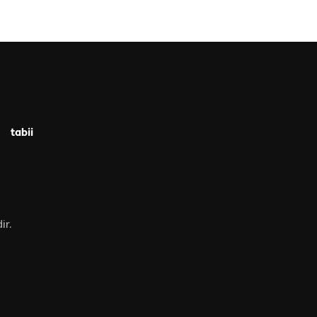
tabii
ir.