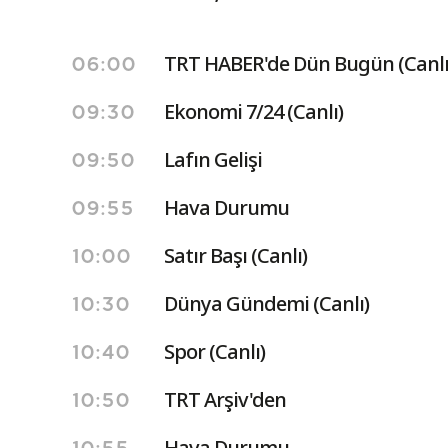
TRT HABER'de Dün Bugün (Canlı
06:00
Ekonomi 7/24 (Canlı)
09:30
Lafın Gelişi
09:50
Hava Durumu
09:55
Satır Başı (Canlı)
10:00
Dünya Gündemi (Canlı)
10:30
Spor (Canlı)
10:40
TRT Arşiv'den
10:50
Hava Durumu