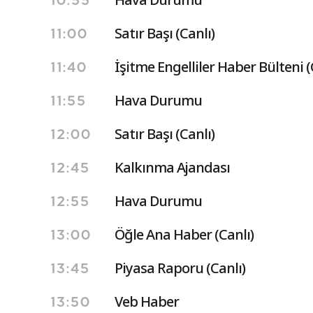
10:55
Satır Başı (Canlı)
11:00
İşitme Engelliler Haber Bülteni (
11:40
Hava Durumu
11:55
Satır Başı (Canlı)
12:00
Kalkınma Ajandası
12:45
Hava Durumu
12:55
Öğle Ana Haber (Canlı)
13:00
Piyasa Raporu (Canlı)
13:45
Veb Haber
13:50