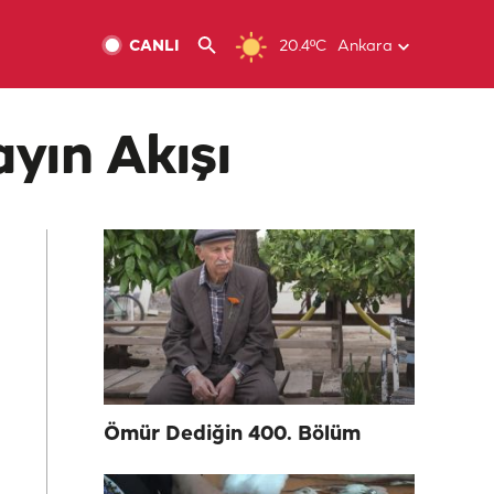
CANLI
20.4ºC
Ankara
yın Akışı
Ömür Dediğin 400. Bölüm