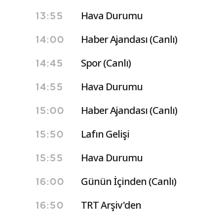
Hava Durumu
13:55
Haber Ajandası (Canlı)
14:00
Spor (Canlı)
14:45
Hava Durumu
14:55
Haber Ajandası (Canlı)
15:00
Lafın Gelişi
15:50
Hava Durumu
15:55
Günün İçinden (Canlı)
16:00
TRT Arşiv'den
16:50