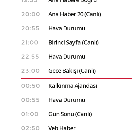
19:55
Ana Haber 20 (Canlı)
20:00
Hava Durumu
20:55
Birinci Sayfa (Canlı)
21:00
Hava Durumu
22:55
Gece Bakışı (Canlı)
23:00
Kalkınma Ajandası
00:50
Hava Durumu
00:55
Gün Sonu (Canlı)
01:00
Veb Haber
02:50