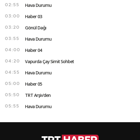
Hava Durumu
02:55
Haber 03
03:00
Gönül Dağı
03:20
Hava Durumu
03:55
Haber 04
04:00
Vapurda Çay Simit Sohbet
04:20
Hava Durumu
04:55
Haber 05
05:00
TRT Arşiv'den
05:50
Hava Durumu
05:55