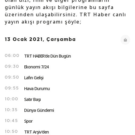
olan dizi, film ve diğer programların
günlük yayın akışı bilgilerine bu sayfa
üzerinden ulaşabilirsiniz. TRT Haber canlı
yayın akışı programı şöyle;
13 Ocak 2021, Çarşamba
TRT HABER'de Dün Bugün
06:00
Ekonomi 7/24
09:30
Lafın Gelişi
09:50
Hava Durumu
09:55
Satır Başı
10:00
Dünya Gündemi
10:35
Spor
10:45
TRT Arşiv'den
10:50