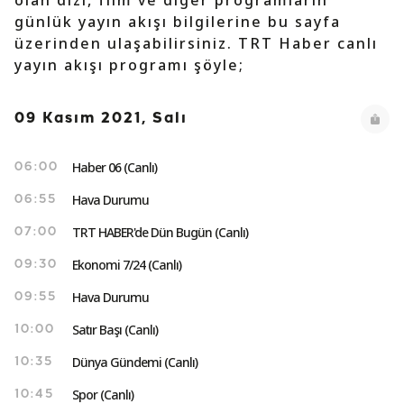
olan dizi, film ve diğer programların
günlük yayın akışı bilgilerine bu sayfa
üzerinden ulaşabilirsiniz. TRT Haber canlı
yayın akışı programı şöyle;
09 Kasım 2021, Salı
Haber 06 (Canlı)
06:00
Hava Durumu
06:55
TRT HABER'de Dün Bugün (Canlı)
07:00
Ekonomi 7/24 (Canlı)
09:30
Hava Durumu
09:55
Satır Başı (Canlı)
10:00
Dünya Gündemi (Canlı)
10:35
Spor (Canlı)
10:45