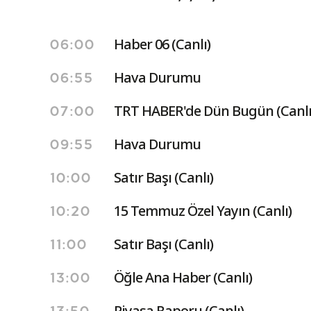
Haber 06 (Canlı)
06:00
Hava Durumu
06:55
TRT HABER'de Dün Bugün (Canlı
07:00
Hava Durumu
09:55
Satır Başı (Canlı)
10:00
15 Temmuz Özel Yayın (Canlı)
10:20
Satır Başı (Canlı)
11:00
Öğle Ana Haber (Canlı)
13:00
Piyasa Raporu (Canlı)