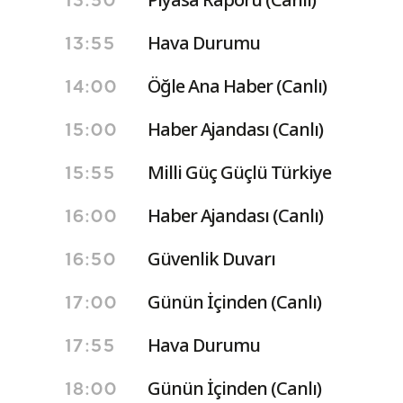
13:50
Hava Durumu
13:55
Öğle Ana Haber (Canlı)
14:00
Haber Ajandası (Canlı)
15:00
Milli Güç Güçlü Türkiye
15:55
Haber Ajandası (Canlı)
16:00
Güvenlik Duvarı
16:50
Günün İçinden (Canlı)
17:00
Hava Durumu
17:55
Günün İçinden (Canlı)
18:00