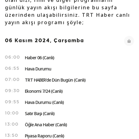
olan dizi, film ve diğer programların
günlük yayın akışı bilgilerine bu sayfa
üzerinden ulaşabilirsiniz. TRT Haber canlı
yayın akışı programı şöyle;
06 Kasım 2024, Çarşamba
Haber 06 (Canlı)
06:00
Hava Durumu
06:55
TRT HABER'de Dün Bugün (Canlı)
07:00
Ekonomi 7/24 (Canlı)
09:30
Hava Durumu (Canlı)
09:55
Satır Başı (Canlı)
10:00
Öğle Ana Haber (Canlı)
13:00
Piyasa Raporu (Canlı)
13:50